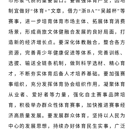
市形象气质的重要窗口。要做强体育产业，因地
制宜做好
“体育+”文章，借力“浙BA”“吴越杯”等
赛事，进一步培育体育市场主体、拓展体育消费
场景，形成商旅文体健融合发展的良好局面，打
造新的经济增长点。要深化体教融合，整合各方
资源，完善青少年健康促进等体系，完善训练、
选拔、输送全链条机制，做到科学选材、精心育
才，不断夯实体育后备人才培养基础。要加强赛
事组织，充分发挥体育协会组织作用，凝聚体育
从业者、爱好者等力量，强化自主赛事品牌培
育，积极举办群众性体育赛事，加快推进赛事经
济高质量发展。要发展群众体育，坚持以人民为
中心的发展思想，持续办好体育民生实事，广泛