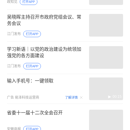
政知见
打开APP
吴晓晖主持召开市政府党组会议、常
务会议
江门发布
打开APP
学习新语｜以党的政治建设为统领加
强党的各方面建设
江门发布
打开APP
输入手机号：一键领取
00:15
广告
易泽科技运营商
了解详情
省委十一届十二次全会召开
安徽商报
打开APP