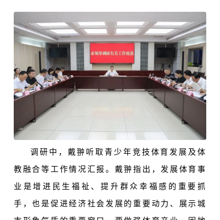
调研中，戴翀听取青少年竞技体育发展及体
教融合等工作情况汇报。戴翀指出，发展体育事
业是增进民生福祉、提升群众幸福感的重要抓
手，也是促进经济社会发展的重要动力、展示城