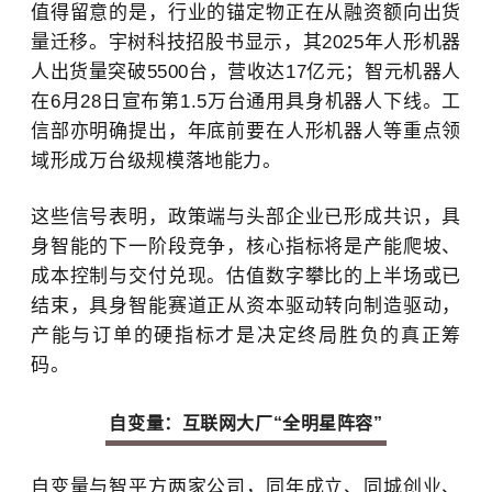
值得留意的是，
行业的锚定物正在从融资额向出货
量迁移。宇树科技招股书显示
，
其
2025年人形机器
人出货量突破5500台，营收达17亿元；智元机器人
在6月28日宣布第1.5万台通用具身机器人下线。工
信部亦明确提出，年底前要在人形机器人等重点领
域形成万台级规模落地能力。
这些信号表明，政策端与头部企业已形成共识
，
具
身智能的下一阶段竞争，核心指标将是产能爬坡、
成本控制与交付兑现
。
估值数字攀比
的上半场或已
结束，具身智能赛道正从资本驱动转向制造驱动，
产能与订单的硬指标才是决定终局胜负的真正筹
码
。
自变量：互联网大厂“全明星阵容”
自变量与智平方
两家公司，
同年成立、同城创业、