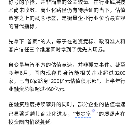
称号的争抢，
并非简单的公关较量。在行业底层技
术尚未收敛、商业化路径仍有待验证的当下，估值
数字之上的概念标签，是衡量企业行业位阶最直观
的替代指标。
先拿下
“首家”的人，等于在融资竞标、政府准入和
客户信任三个维度同时拿到了优先入场券。
自变量与智平方的估值竞速，并非孤立事件。截至
今年
6月，国内现存具身智能相关企业超过3200
家，已有8家跻身“200亿元估值俱乐部”，上半年行
业融资总额超过460亿元。
在融资热度持续攀升的同时，部分企业的估值增速
已显著超越其商业化进度，“
市梦率
”的质疑声在
投资圈内悄然蔓延。