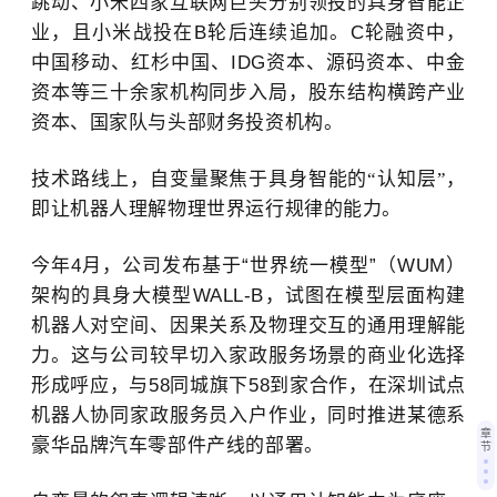
跳动、小米四家互联网巨头分别领投的具身智能企
业，且小米战投在
B轮后连续追加。C轮融资中，
中国移动、红杉中国、IDG资本、源码资本、中金
资本等三十余家机构同步入局，股东结构横跨产业
资本、国家队与头部财务投资机构。
技术路线上，自变量聚焦于具身智能的
“认知层”
，
即让机器人理解物理世界运行规律的能力。
今年
4月，公司发布基于“世界统一模型”（WUM）
架构的具身大模型WALL-B，试图在模型层面构建
机器人对空间、因果关系及物理交互的通用理解能
力。这与公司较早切入家政服务场景的商业化选择
形成呼应
，
与
58同城旗下58到家合作，在深圳试点
机器人协同家政服务员入户作业，同时推进某德系
章
豪华品牌汽车零部件产线的部署。
节