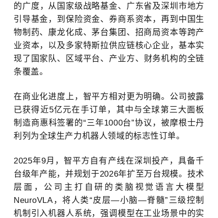
的广度
，
从国家级战略基金、广东省及深圳市地方
引导基金，到保险资金、券商系资本，再到中国生
物制药、康龙化成、茅台集团、招商局资本等跨产
业资本，以及多家
特斯拉
供应链核心企业，基本实
现了国家队
、
区域平台
、
产业方
、
财务机构的全链
条覆盖。
在商业化进度上，智平方相对更为明确。公司披露
已获得近
5亿元在手订单，其中与全球第三大面板
制造商惠科签署的“三年1000台”协议，被
摩根士丹
利
列为全球生产力机器人领域的标志性订单。
2025年9月，智平方自有产线在深圳投产，具备千
台级年产能，并规划于2026年扩至万台规模。技术
层面，公司主打自研的类脑视觉语言大模型
NeuroVLA，将人类“皮层—小脑—脊髓”三级控制
机制引入机器人系统，强调模型在工业场景中的实