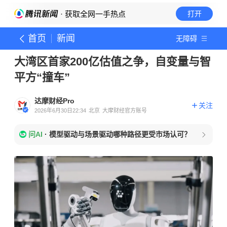
· 获取全网一手热点
打开
首页
新闻
无障碍
大湾区首家200亿估值之争，自变量与智
平方“撞车”
达摩财经Pro
关注
2026年6月30日22:34
北京
大摩财经官方账号
问AI
·
模型驱动与场景驱动哪种路径更受市场认可？