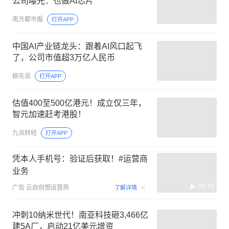
公司曝光：也做AI芯片
南方都市报
打开APP
中国AI产业链龙头：跟着AI风口起飞
了，公司市值超3万亿人民币
柳先说
打开APP
估值400至500亿港元！成立仅三年，
智元加速赶考港股！
九派财经
打开APP
凭本人手机号：验证后获取！#运营商
业务
00:15
广告
云启创想运营商
了解详情
冲刺10纳米世代！南亚科技砸3,466亿
建5A厂，启动21亿美元增资