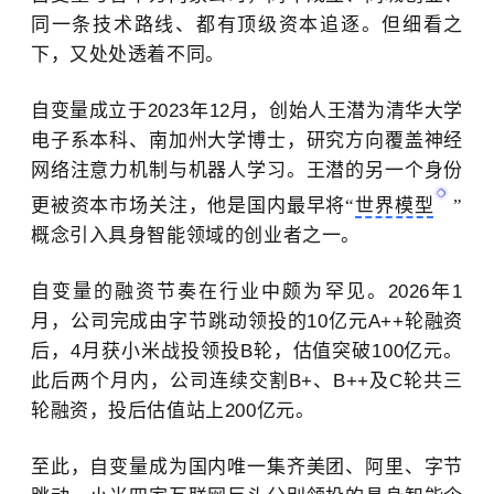
同一条技术路线、
都有
顶级资本追逐。但细看之
下，又处处透着不同。
自变量成立于
2023年12月，创始人王潜为
清华大学
电子系本科、南加州大学博士，研究方向覆盖神经
网络注意力机制与机器人学习。王潜的另一个身份
更被资本市场关注
，
他是国内最早将
“
世界模型
”
概念引入具身智能领域的创业者之一。
自变量的融资节奏在行业中颇为罕见。
2026年1
月
，公司
完成由字节跳动领投的
10亿元A++轮融资
后，4月获小米战投领投B轮，估值突破100亿元。
此后两个月内，公司连续交割B+、B++及C轮共三
轮融资，投后估值站上200亿元。
至此，自变量成为国内唯一集齐美团、阿里、字节