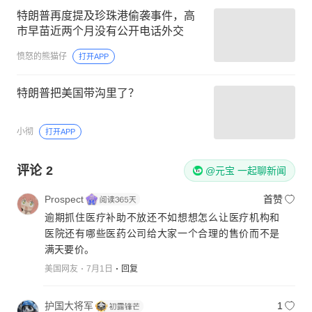
特朗普再度提及珍珠港偷袭事件，高
市早苗近两个月没有公开电话外交
愤怒的熊猫仔
打开APP
特朗普把美国带沟里了？
小彻
打开APP
评论
2
@元宝 一起聊新闻
Prospect
首赞
逾期抓住医疗补助不放还不如想想怎么让医疗机构和
医院还有哪些医药公司给大家一个合理的售价而不是
满天要价。
美国网友
7月1日
回复
护国大将军
1