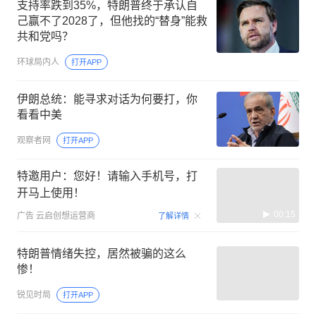
支持率跌到35%，特朗普终于承认自
己赢不了2028了，但他找的“替身”能救
共和党吗？
环球局内人
打开APP
伊朗总统：能寻求对话为何要打，你
看看中美
观察者网
打开APP
特邀用户：您好！请输入手机号，打
开马上使用！
00:15
广告
云启创想运营商
了解详情
特朗普情绪失控，居然被骗的这么
惨！
锐见时局
打开APP