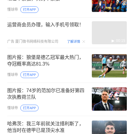
懂球帝
打开APP
运营商会员办理，输入手机号领取！
00:15
广告
厦门微书网络科技有限公司
了解详情
图片报：狼堡是德乙冠军最大热门，
夺冠概率高达81.3%
懂球帝
打开APP
图片报：74岁的范加尔已准备好第四
次执教荷兰队
懂球帝
打开APP
哈弗茨：我三年前就关注措利斯了，
他当时在德甲已是顶尖水准