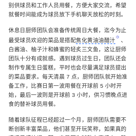
别供球员和工作人员用餐，方便大家交流，希望
就餐时间能成为球员放下手机聊天放松的时刻。
休息日厨师团队会准备传统周日大餐，迄今为止
最受球员欢迎的菜品是搭配
焦化黄油油醋汁
、
白酱油、柚子汁和蜂蜜的轻炙三文鱼，这让厨师
团队十分有成就感。遇到球员过生日，团队还会
制作专属生日蛋糕，平时也会尽量满足球员提出
的菜品要求。每天清晨 7 点，厨师团队就开始准
备工作，比赛日第一波用餐在开球前 5 小时开
始，最后一波则是开球前 3 小时，供习惯晚点进
食的替补球员用餐。
随着球队征程已经超过一个月，厨师团队需要不
断创新丰富菜品，他们甚至开玩笑称，如果真的