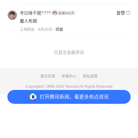
考拉睡不醒????
首赞
魔人布欧
上海网友
6月30日
回复
已显示全部评论
意见反馈
举报中心
隐私政策
Copyright© 1998-
2026
Tencent.All Rights Reserved
打开
腾讯新闻，看更多热点资讯
打开
APP参与讨论
4
5
8
4