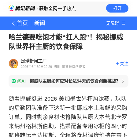
· 获取全网一手热点
打开
首页
新闻
无障碍
哈兰德要吃饱才能“扛人跑”！揭秘挪威
队世界杯主厨的饮食保障
足球新闻工厂
关注
2026年6月30日22:29
四川
体育领域创作者
问AI
·
挪威队主厨如何应对长达54天的饮食创新挑战？
随着挪威挺进 2026 美加墨世界杯淘汰赛，球队
的后勤团队准备下达新一批挪威本土海鲜的采购
订单，同时剩余食材也将随队从原大本营北卡罗
来纳州格林斯伯勒，搭乘配备专用冰柜的四小时
航班转运至达拉斯，全程将食材温度维持在零下