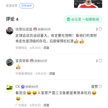
雷速体育
打开APP
评论
4
@元宝 一起聊新闻
快樂似逍遙
2
足球运动员运动量大，肯定要吃饱啊！看他们的食材
肯定也是顶级的存在，后厨保障杠杠滴
安徽网友
6月30日
回复
富貴榮華
1
中国香港网友
6月30日
回复
CK
首赞
看到没
人家原产国三文鱼都是煮熟来吃的
广东网友
6月30日
回复