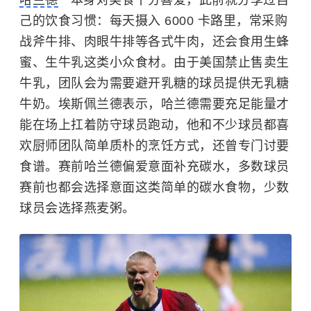
己的饮食习惯：每天摄入 6000 卡路里，常采购
战斧牛排、肉眼牛排等各式牛肉，还会食用生蜂
蜜、生牛乳这类小众食材。由于美国禁止售卖生
牛乳，团队会为需要避开乳糖的球员提供无乳糖
牛奶。埃斯佩兰德表示，哈兰德需要充足能量才
能在场上扛着防守球员跑动，他和不少球员都喜
欢厨师团队简单质朴的烹饪方式，还曾专门讨要
食谱。赛前哈兰德偏爱意面补充碳水，多数球员
赛前也都会选择意面这类简单的碳水食物，少数
球员会选择燕麦粥。