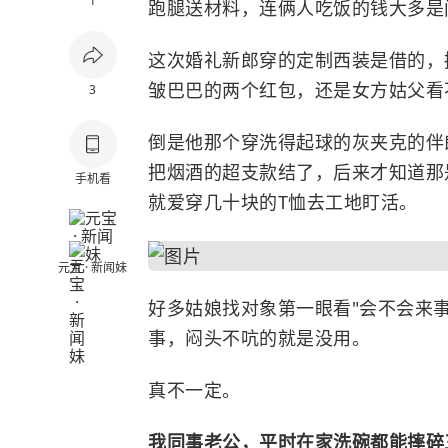
1
跑腿送材料，连俩人吃饭的钱大多是
这次婚礼新郎穿的定制西装是借的，
皱巴巴的两个红包，还是女方姑父看
3
倒是他那个穿洗得起球的灰夹克的伴
把烟酒的超支款结了，后来才知道那
手机看
就爱穿几十块的T恤去工地盯活。
元宝 · 新闻妹
好多姑娘找对象第一眼看"会不会来事
事，闷头不吭的就是没用。
真不一定。
我同事老公，平时在家洗碗都能摔碎