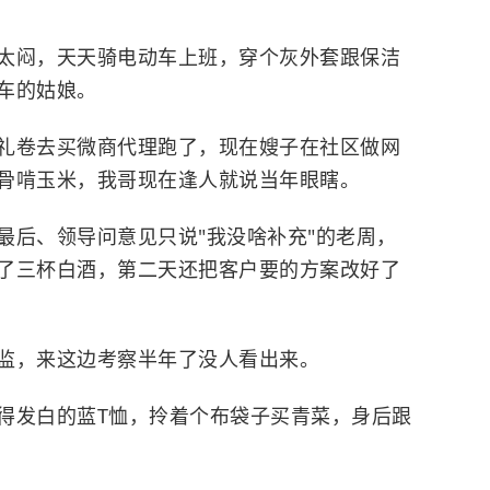
太闷，天天骑电动车上班，穿个灰外套跟保洁
车的姑娘。
礼卷去买微商代理跑了，现在嫂子在社区做网
骨啃玉米，我哥现在逢人就说当年眼瞎。
最后、领导问意见只说"我没啥补充"的老周，
了三杯白酒，第二天还把客户要的方案改好了
监，来这边考察半年了没人看出来。
得发白的蓝T恤，拎着个布袋子买青菜，身后跟