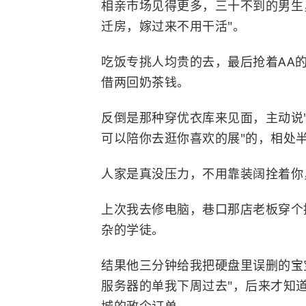
相亲市场见得更多，三十不到的男生
迁房，嫁过来不用干活"。
吃饭专挑人均贵的去，最后抢着AA
借两回奶茶钱。
反倒是那种穿优衣库来见面，主动说
可以陪你去逛你喜欢的展"的，相处
人家是真没压力，不用靠装阔拴着你
上次我去修电脑，巷口那店老板穿个
杂的学徒。
结果他三分钟给我把硬盘里误删的宝
服务器的单我下周过去"，后来才知