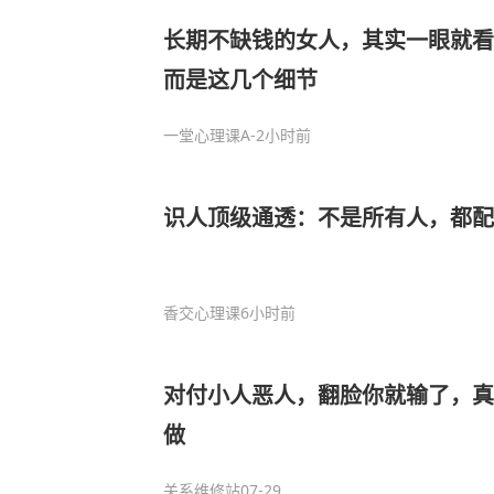
长期不缺钱的女人，其实一眼就看
而是这几个细节
一堂心理课A
-2小时前
识人顶级通透：不是所有人，都配
香交心理课
6小时前
对付小人恶人，翻脸你就输了，真
做
关系维修站
07-29