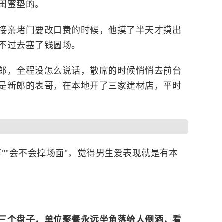
闺蜜垫的。
接亲堵门要改口费的时候，他摸了半天才摸出
不过去塞了钱圆场。
郎，全程没怎么说话，散席的时候悄悄去前台
是新郎的表哥，在本地开了三家建材店，平时
""会不会撑场面"，觉得男生爱表现就是有本
三个盘子，单位聚餐永远坐角落给人倒酒，看