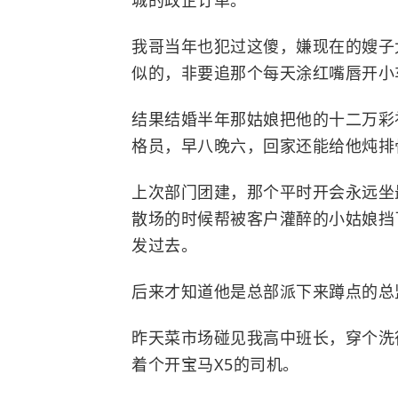
城的政企订单。
我哥当年也犯过这傻，嫌现在的嫂子
似的，非要追那个每天涂红嘴唇开小
结果结婚半年那姑娘把他的十二万彩
格员，早八晚六，回家还能给他炖排
上次部门团建，那个平时开会永远坐
散场的时候帮被客户灌醉的小姑娘挡
发过去。
后来才知道他是总部派下来蹲点的总
昨天菜市场碰见我高中班长，穿个洗
着个开
宝马X5
的司机。