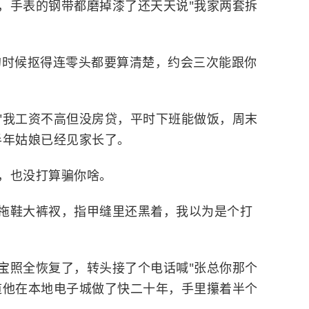
，手表的钢带都磨掉漆了还天天说"我家两套拆
的时候抠得连零头都要算清楚，约会三次能跟你
"我工资不高但没房贷，平时下班能做饭，周末
半年姑娘已经见家长了。
，也没打算骗你啥。
拖鞋大裤衩，指甲缝里还黑着，我以为是个打
宝照全恢复了，转头接了个电话喊"张总你那个
道他在本地电子城做了快二十年，手里攥着半个