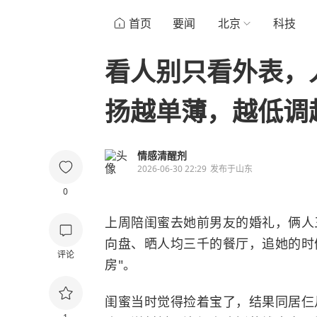
首页
要闻
北京
科技
看人别只看外表，
扬越单薄，越低调
情感清醒剂
2026-06-30 22:29
发布于
山东
0
上周陪闺蜜去她前男友的婚礼，俩人
向盘、晒人均三千的餐厅，追她的时
评论
房"。
闺蜜当时觉得捡着宝了，结果同居仨