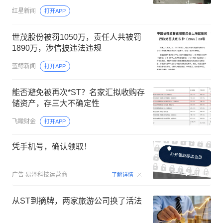
红星新闻
打开APP
世茂股份被罚1050万，责任人共被罚
1890万，涉信披违法违规
蓝鲸新闻
打开APP
能否避免被再次*ST？名家汇拟收购存
储资产，存三大不确定性
飞瞰财金
打开APP
凭手机号，确认领取！
00:15
广告
易泽科技运营商
了解详情
从ST到摘牌，两家旅游公司换了活法