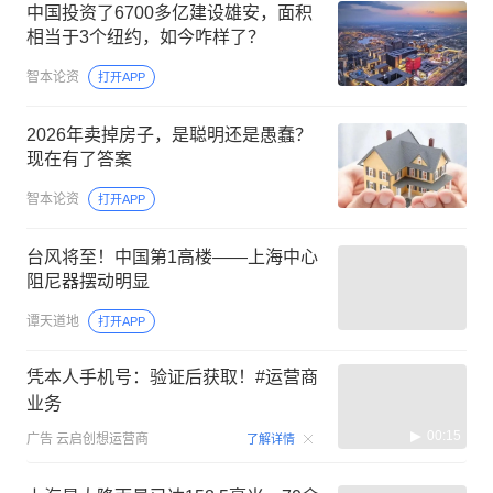
中国投资了6700多亿建设雄安，面积
相当于3个纽约，如今咋样了？
智本论资
打开APP
2026年卖掉房子，是聪明还是愚蠢？
现在有了答案
智本论资
打开APP
台风将至！中国第1高楼——上海中心
阻尼器摆动明显
谭天道地
打开APP
凭本人手机号：验证后获取！#运营商
业务
00:15
广告
云启创想运营商
了解详情