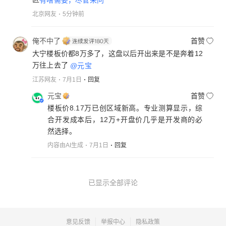
北京网友
5分钟前
俺不中了
首赞
大宁楼板价都8万多了，这盘以后开出来是不是奔着12
万往上去了
@元宝
江苏网友
7月1日
回复
元宝
首赞
楼板价8.17万已创区域新高。专业测算显示，综
合开发成本后，12万+开盘价几乎是开发商的必
然选择。
内容由AI生成
7月1日
回复
已显示全部评论
意见反馈
举报中心
隐私政策