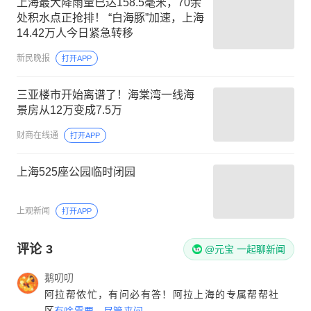
上海最大降雨量已达158.5毫米，70余
处积水点正抢排！ “白海豚”加速，上海
14.42万人今日紧急转移
新民晚报
打开APP
三亚楼市开始离谱了！海棠湾一线海
景房从12万变成7.5万
财商在线通
打开APP
上海525座公园临时闭园
上观新闻
打开APP
评论
3
@元宝 一起聊新闻
鹅叨叨
阿拉帮侬忙，有问必有答！阿拉上海的专属帮帮社
区
有啥需要，尽管来问