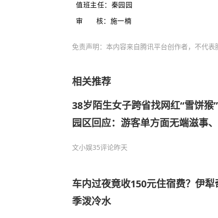
值班主任：秦园园
审 核：施一楠
免责声明：本内容来自腾讯平台创作者，不代表
相关推荐
38岁陌生女子跨省找网红“雪饼猴
园区回应：游客单方面无端滋事、
文小娱
35评论
昨天
车内过夜竟收150元住宿费？伊
季泼冷水