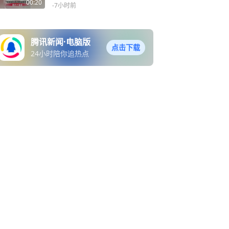
做
不属实，消费者已澄清，删
00:20
-7小时前
除视频并致歉，事件涉及高
龄老人，对此予以谅解
腾讯新闻·电脑版
点击下载
24小时陪你追热点