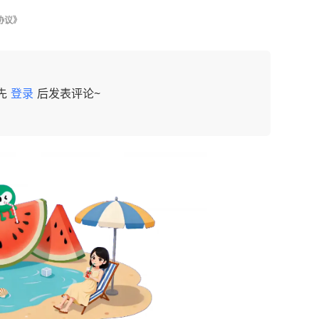
协议》
先
登录
后发表评论~