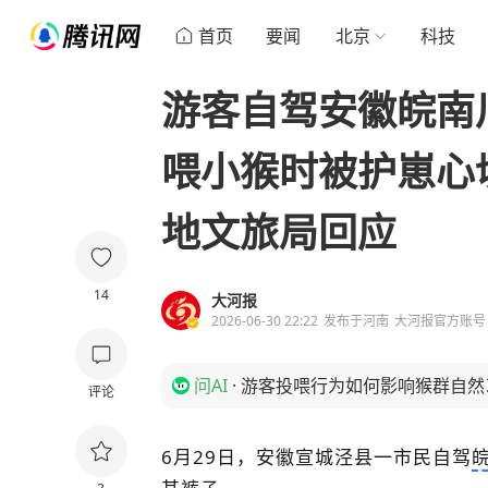
首页
要闻
北京
科技
游客自驾安徽皖南
喂小猴时被护崽心
地文旅局回应
14
大河报
2026-06-30 22:22
发布于
河南
大河报官方账号
问AI
·
游客投喂行为如何影响猴群自然
评论
6月29日，安徽宣城泾县一市民自驾