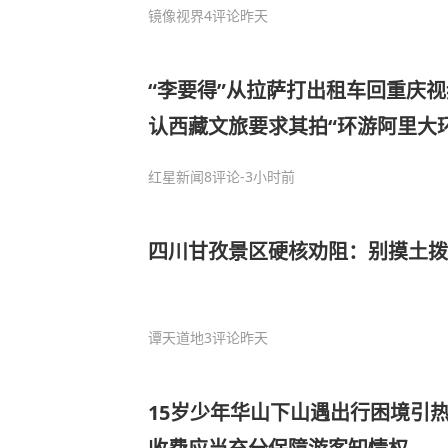
镜像视界
4评论
昨天
“李要得”从拉萨打出租车回重庆
认西藏文旅要求其拍“环游阿里大环
肯定会带货，目前还未准备好”
红星新闻
8评论
-3小时前
四川甘孜景区硬核劝阻：别摸土
谭天道地
3评论
昨天
15岁少年华山下山遇出行困境引