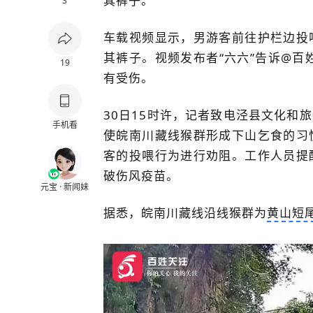
其裤子。
3
车载视频显示，男游客前往护栏边投
其裤子。视频发布者“六六”告诉@百
19
有受伤。
30日15时许，记者致电泾县文化和
手机看
使皖南川藏线猴群形成下山乞食的习
客的投喂行为进行劝阻。工作人员提
破伤风疫苗。
元宝 · 新闻妹
据悉，皖南川藏线沿线猴群为
黄山短