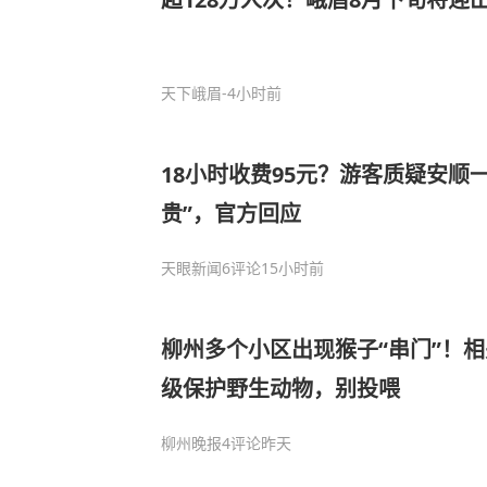
天下峨眉
-4小时前
18小时收费95元？游客质疑安顺
贵”，官方回应
天眼新闻
6评论
15小时前
柳州多个小区出现猴子“串门”！
级保护野生动物，别投喂
柳州晚报
4评论
昨天