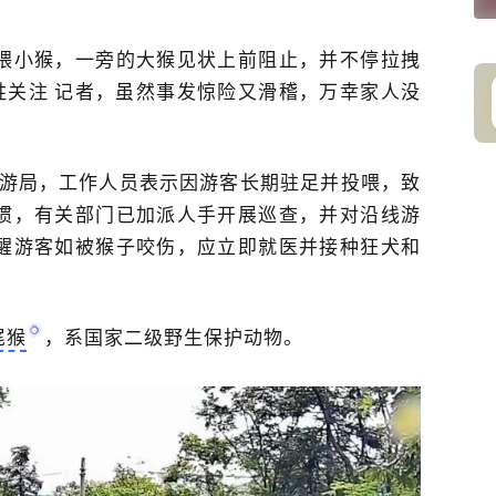
喂小猴，一旁的大猴见状上前阻止，并不停拉拽
姓关注 记者，虽然事发惊险又滑稽，万幸家人没
旅游局，工作人员表示因游客长期驻足并投喂，致
惯，有关部门已加派人手开展巡查，并对沿线游
醒游客如被猴子咬伤，应立即就医并接种狂犬和
尾猴
，系国家二级野生保护动物。