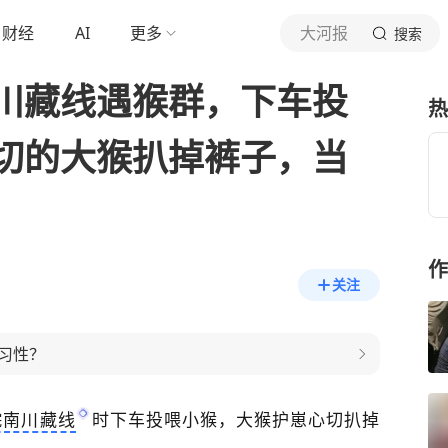
财经
AI
更多
大河报
搜索
川藏线遇猴群，下车投
热
切的大猴扒掉裤子，当
作
关注
习性？
皖南川藏线
时下车投喂小猴，大猴护崽心切扒掉