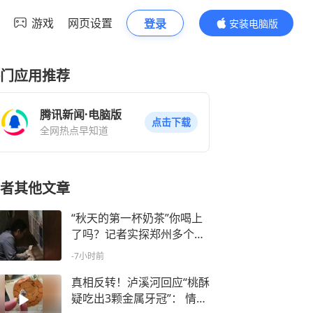
游戏
网页设置
登录
安装电脑版
内容更精彩
门应用推荐
腾讯新闻·电脑版
点击下载
全网热点早知道
者其他文章
“秋天的第一杯奶茶”你喝上
了吗？记者实探郑州多个门
店爆单，多店上午11时即关
-7小时前
闭线上点单，单个门店积压
近1000杯奶茶，外卖员为赶
真相反转！泸溪河回应“桃酥
订单蹲地上找小票让店员先
疑吃出3颗金属牙冠”： 情况