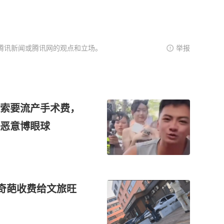
腾讯新闻或腾讯网的观点和立场。
举报
”索要流产手术费，
恶意博眼球
犁奇葩收费给文旅旺