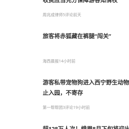
收费应当充分保障游客知情权
周兆成律师
5评论
前天
旅客将赤狐藏在裤腿“闯关”
海西晨报
14小时前
游客私带宠物狗进入西宁野生动物
止入园，不寄存
第一帮帮团
3评论
19小时前
超128万人次！峨眉8月下旬将迎