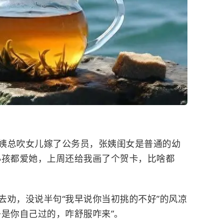
姨总吹女儿嫁了公务员，张姨闺女是普通的幼
小孩都爱她，上周还给我画了个贺卡，比啥都
去劝，没说半句“我早说你当初挑的不好”的风凉
子是你自己过的，咋舒服咋来”。