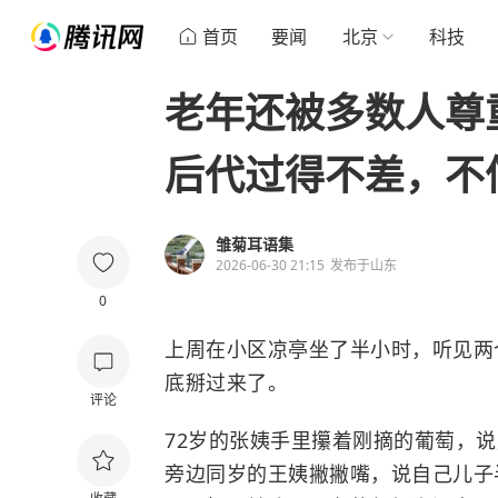
首页
要闻
北京
科技
老年还被多数人尊
后代过得不差，不
雏菊耳语集
2026-06-30 21:15
发布于
山东
0
上周在小区凉亭坐了半小时，听见两
底掰过来了。
评论
72岁的张姨手里攥着刚摘的葡萄，
旁边同岁的王姨撇撇嘴，说自己儿子