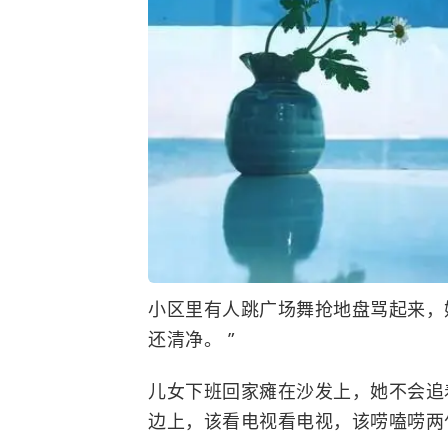
小区里有人跳广场舞抢地盘骂起来，
还清净。 ”
儿女下班回家瘫在沙发上，她不会追着
边上，该看电视看电视，该唠嗑唠两