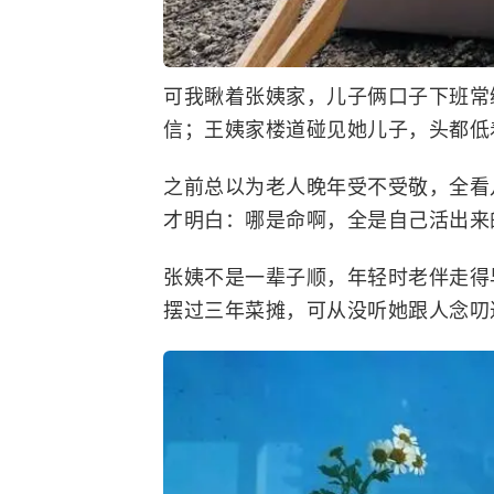
可我瞅着张姨家，儿子俩口子下班常
信；王姨家楼道碰见她儿子，头都低
之前总以为老人晚年受不受敬，全看
才明白：哪是命啊，全是自己活出来
张姨不是一辈子顺，年轻时老伴走得
摆过三年菜摊，可从没听她跟人念叨过