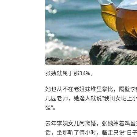
张姨就属于那34%。
她也从不在老姐妹堆里攀比，隔壁李
儿园老师，她逢人就说“我闺女班上
强”。
去年李姨女儿闹离婚，张姨拎着鸡蛋
话，坐那听了俩小时，临走只说“日