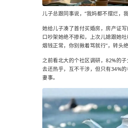
儿子总跟同事说，“我妈都不摆烂，
她给儿子凑了首付买婚房，房产证写
口吵架她绝不掺和，上次儿媳跟她吐
烟钱正常，你别揪着骂就行”，转头
之前看北大的个社区调研，82%的子
去还热乎，互不干涉，但只有34%
妻事。