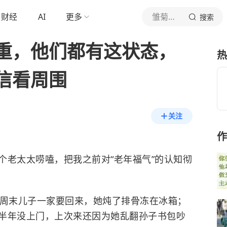
财经
AI
更多
雏菊耳语集
搜索
重，他们都有这状态，
热
信看周围
关注
作
个老太太唠嗑，把我之前对“老年福气”的认知彻
说周末儿子一家要回来，她炖了排骨冻在冰箱；
半年没上门，上次来还因为她乱翻孙子书包吵