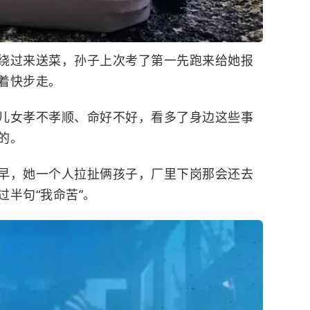
绕过来送菜，孙子上次考了第一先跑来给她报
着快步走。
儿女孝不孝顺、命好不好，看多了身边这些事
的。
早，她一个人拉扯俩孩子，厂里下岗那会还去
半句“我命苦”。