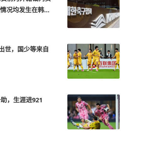
情况均发生在韩足
空出世，国少等来自
助，生涯进921