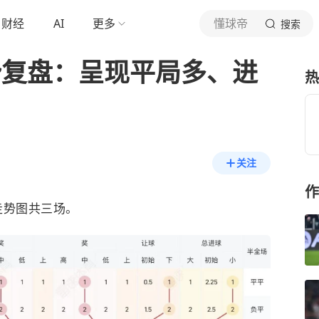
财经
AI
更多
懂球帝
搜索
足走势复盘：呈现平局多、进
热
关注
作
彩走势图共三场。