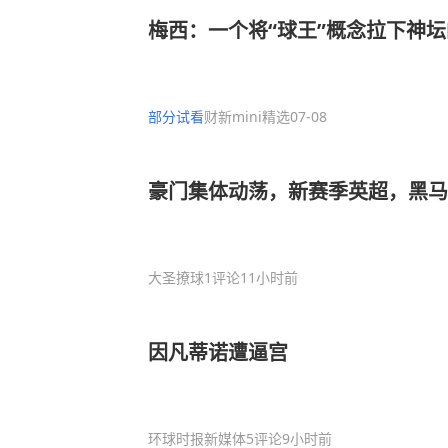
梅西：一个将“球王”概念拉下神
部分试看
财新mini精选
07-08
豪门集体动荡，新赛季英超，黑马
大圣撩球
1评论
11小时前
因凡蒂诺遭逼宫
环球时报新媒体
5评论
9小时前