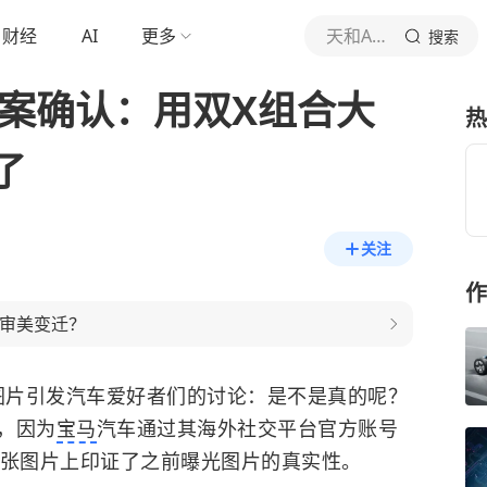
财经
AI
更多
天和Auto
搜索
方案确认：用双X组合大
热
了
关注
作
户审美变迁？
图片引发汽车爱好者们的讨论：是不是真的呢？
，因为
宝马
汽车通过其海外社交平台官方账号
张图片上印证了之前曝光图片的真实性。