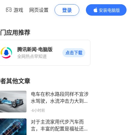
游戏
网页设置
登录
安装电脑版
内容更精彩
门应用推荐
腾讯新闻·电脑版
点击下载
全网热点早知道
者其他文章
电车在积水路段同样不宜涉
水驾驶，水流冲击力大到远
超过防水性能
-6小时前
对于主流家用代步汽车而
言，丰富的配置是福祉还是