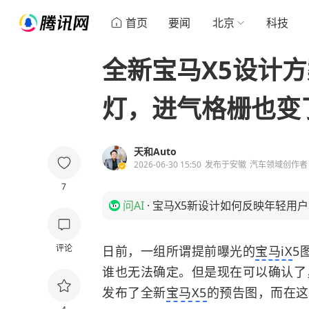
首页
要闻
北京
科技
全新宝马X5设计
灯，进气格栅也变
天和Auto
2026-06-30 15:50
发布于
安徽
汽车领域创作者
7
问AI
·
宝马X5新设计如何反映年轻用
评论
日前，一组所谓提前曝光的
宝马iX
5
谁也无法确定。但是现在可以确认了
发布了全新
宝马X5
的预告图，而在这