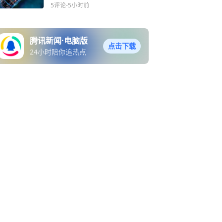
麻烦？
5评论
-5小时前
腾讯新闻·电脑版
点击下载
24小时陪你追热点