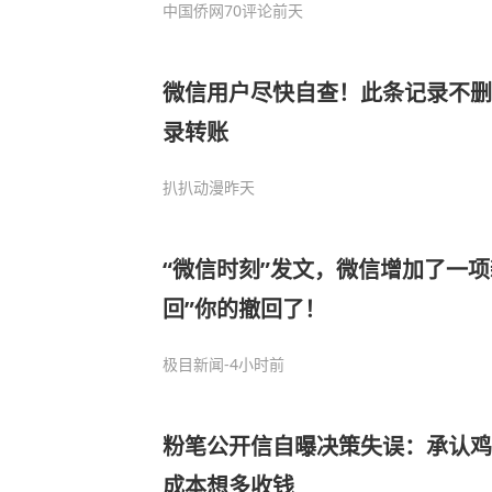
中国侨网
70评论
前天
微信用户尽快自查！此条记录不删
录转账
扒扒动漫
昨天
“微信时刻”发文，微信增加了一项
回”你的撤回了！
极目新闻
-4小时前
粉笔公开信自曝决策失误：承认鸡贼
成本想多收钱