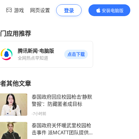
游戏
网页设置
登录
安装电脑版
内容更精彩
门应用推荐
腾讯新闻·电脑版
点击下载
全网热点早知道
者其他文章
泰国政府回应校园枪击‘静默
警报’：防藏匿者成目标
-7小时前
泰国政府关怀暖武里校园枪
击事件 派MCATT团队提供