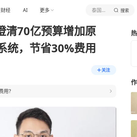
财经
AI
更多
泰国中文社
搜索
澄清70亿预算增加原
热
系统，节省30%费用
关注
作
费用？