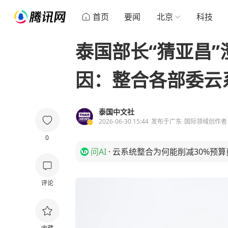
首页
要闻
北京
科技
泰国部长“猜亚昌”
因：整合各部委云
泰国中文社
2026-06-30 15:44
发布于
广东
国际领域创作者
0
问AI
·
云系统整合为何能削减30%预算
评论