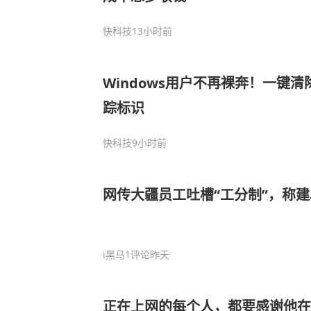
快科技
13小时前
Windows用户不再裸奔！一键
踪标识
快科技
9小时前
网传大疆员工吐槽“工分制”，称
i黑马
1评论
昨天
正在上网的每个人，都要感谢他在