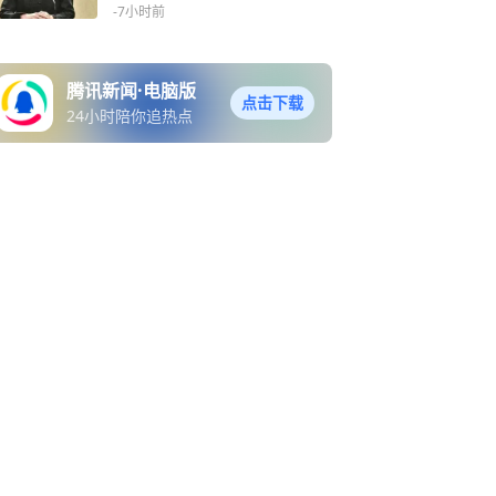
心理疏导
-7小时前
腾讯新闻·电脑版
点击下载
24小时陪你追热点