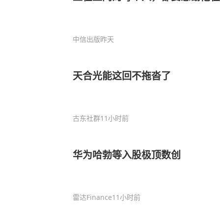
中信出版
昨天
天合光能这回不拖沓了
古东社群
11小时前
华为哈勃等入股极顶数创
雷达Finance
11小时前