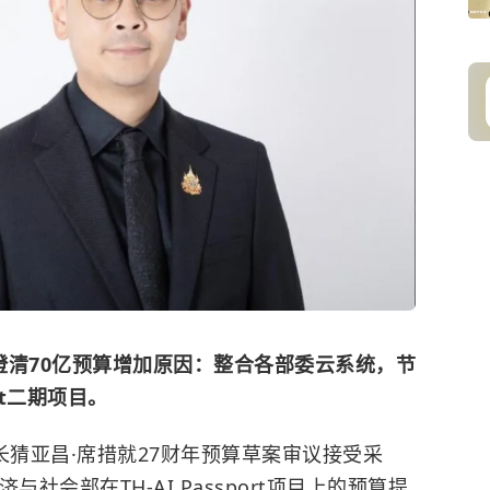
”澄清70亿预算增加原因：整合各部委云系统，节
ort二期项目。
长猜亚昌·席措就27财年预算草案审议接受采
社会部在TH-AI Passport项目上的预算提