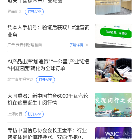
道关” | 国家未来产业地图
界面新闻
打开APP
凭本人手机号：验证后获取！#运营商
业务
00:15
广告
云启创想运营商
了解详情
AI产品出海“加速跑” “一公里”产业链把
“中国速度”转化为全球订单
北京青年报官网
打开APP
大国重器：新中国首台6000千瓦汽轮
机在这里诞生丨闵行情
上海闵行
打开APP
专访中国信息协会会长王金平：行业
智能体是价值转换器、双向连接器、