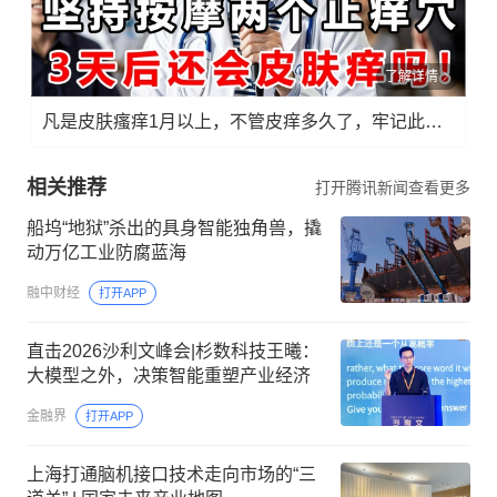
了解详情
凡是皮肤瘙痒1月以上，不管皮痒多久了，牢记此法，快！准！狠！
相关推荐
打开腾讯新闻查看更多
船坞“地狱”杀出的具身智能独角兽，撬
动万亿工业防腐蓝海
融中财经
打开APP
直击2026沙利文峰会|杉数科技王曦：
大模型之外，决策智能重塑产业经济
金融界
打开APP
上海打通脑机接口技术走向市场的“三