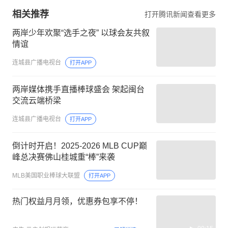
相关推荐
打开腾讯新闻查看更多
两岸少年欢聚“选手之夜” 以球会友共叙
情谊
连城县广播电视台
打开APP
两岸媒体携手直播棒球盛会 架起闽台
交流云端桥梁
连城县广播电视台
打开APP
倒计时开启！2025-2026 MLB CUP巅
峰总决赛佛山桂城重“棒”来袭
MLB美国职业棒球大联盟
打开APP
热门权益月月领，优惠券包享不停！