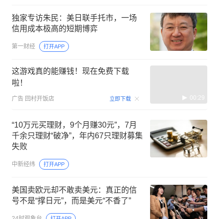
独家专访朱民：美日联手托市，一场
信用成本极高的短期博弈
第一财经
打开APP
这游戏真的能赚钱！现在免费下载
啦！
00:29
广告
回村开饭店
立即下载
“10万元买理财，9个月赚30元”，7月
千余只理财“破净”，年内67只理财募集
失败
中新经纬
打开APP
美国卖欧元却不敢卖美元：真正的信
号不是“撑日元”，而是美元“不香了”
24时观象台
打开APP