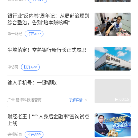
银行业“反内卷”周年记：从局部治理到
综合整治，告别“赔本赚吆喝”
第一财经
打开APP
尘埃落定！常熟银行新行长正式履职
中访网
打开APP
输入手机号：一键领取
00:15
广告
易泽科技运营商
了解详情
财经老王丨“个人身后金融事”查询试点
上线
央视新闻
打开APP