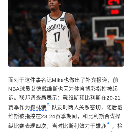
而对于这件事名记Mike也做出了补充报道，前
NBA球员艾德戴维斯也因为体育博彩指控被起
诉。联邦调查局表示：戴维斯和比利斯在20-21
赛季作为
森林狼
队友时两人关系密切，随后戴
维斯被指控在23-24赛季期间，和比利斯合谋操
纵比赛表现四次，当时比斯利效力于
雄鹿
，检