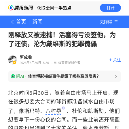
· 获取全网一手热点
打开
首页
新闻
无障碍
刚释放又被逮捕！活塞得亏没签他，为
了还债，沦为戴维斯的犯罪傀儡
阿成嘞
关注
2026年6月30日15:36
山东
体育领域创作者
问AI
·
体育博彩操纵事件暴露了哪些联盟隐患？
北京时间6月30日，随着自由市场马上开启，现
在很多想要大合同的球员都准备试水自由市场
了，像斯玛特、
八村塁
、杜伦和凯斯勒，他们
想要拿下一份心仪的合同。而一些此前离开联盟
的身影也是得到了大家的关注，像本西蒙斯，现