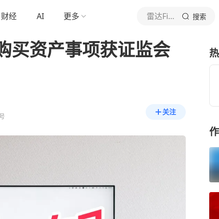
财经
AI
更多
雷达Finance
搜索
购买资产事项获证监会
热
关注
号
作