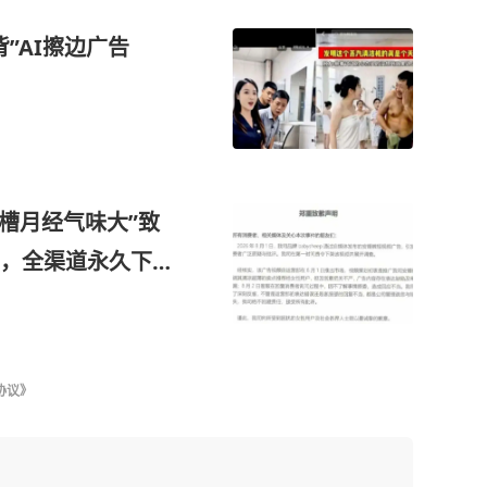
”AI擦边广告
吐槽月经气味大”致
，全渠道永久下架
材
协议》