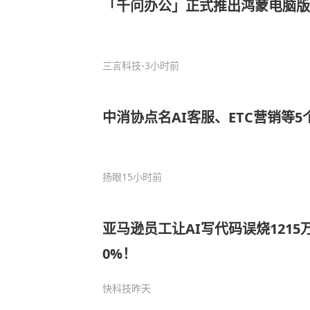
「千问办公」正式推出鸿蒙电脑版
三言科技
-3小时前
中消协点名AI客服、ETC营销等5个
扬眼
15小时前
亚马逊员工让AI写代码误烧1215
0%！
快科技
昨天