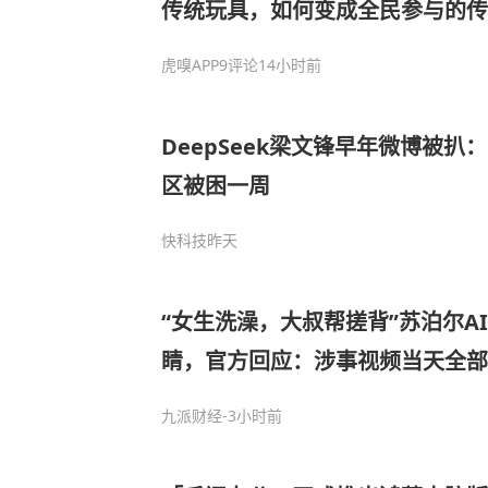
传统玩具，如何变成全民参与的传
虎嗅APP
9评论
14小时前
DeepSeek梁文锋早年微博被扒
区被困一周
快科技
昨天
“女生洗澡，大叔帮搓背”苏泊尔A
睛，官方回应：涉事视频当天全部
已连续下跌4天
九派财经
-3小时前