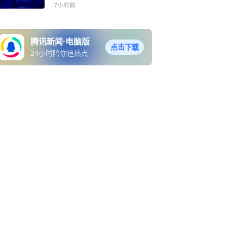
和四张床
-7小时前
腾讯新闻·电脑版
点击下载
24小时陪你追热点