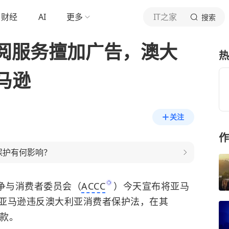
财经
AI
更多
IT之家
搜索
eo订阅服务擅加广告，澳大
热
马逊
关注
作
保护有何影响？
亚竞争与消费者委员会（
ACCC
）今天宣布将亚马
亚马逊违反澳大利亚消费者保护法，在其
条款。