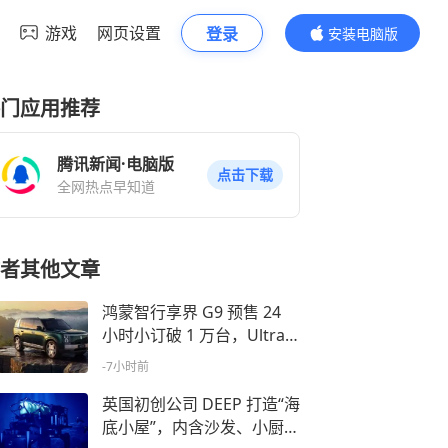
游戏
网页设置
登录
安装电脑版
内容更精彩
门应用推荐
腾讯新闻·电脑版
点击下载
全网热点早知道
者其他文章
鸿蒙智行享界 G9 预售 24
小时小订破 1 万台，Ultra
占比达 90%
-7小时前
英国初创公司 DEEP 打造“海
底小屋”，内含沙发、小厨房