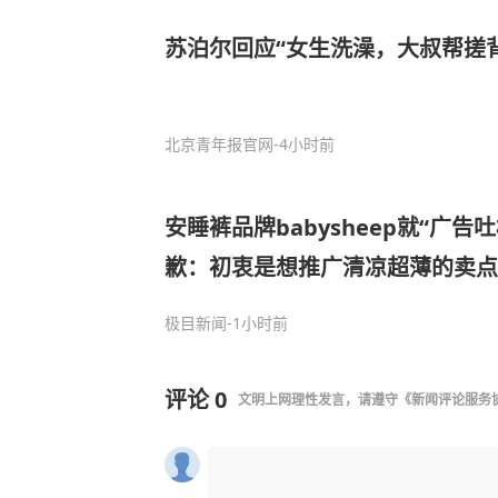
苏泊尔回应“女生洗澡，大叔帮搓背
北京青年报官网
-4小时前
安睡裤品牌babysheep就“广告
歉：初衷是想推广清凉超薄的卖点
争议短视频，全面清查所有营销素
极目新闻
-1小时前
评论
0
文明上网理性发言，请遵守
《新闻评论服务