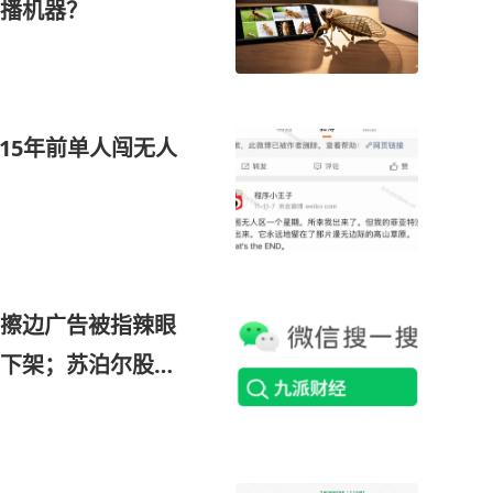
播机器？
：15年前单人闯无人
I擦边广告被指辣眼
下架；苏泊尔股价