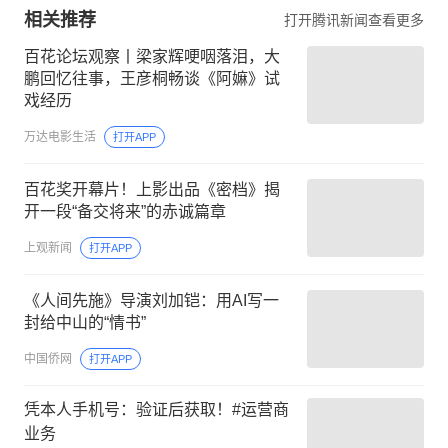
相关推荐
打开腾讯新闻查看更多
百花论坛观察丨梁家辉哽咽落泪，大
鹏回忆往事，王彦桐畅谈《阿嫲》试
戏经历
万达电影生活
打开APP
百花奖开幕片！上影出品《密档》揭
开一段“备交将来”的赤诚篇章
上观新闻
打开APP
《人间先施》导演刘加铠：用AI写一
封给中山的“情书”
中国侨网
打开APP
凭本人手机号：验证后获取！#运营商
业务