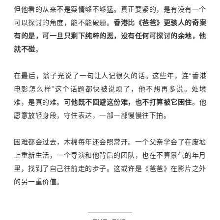
但他看的从来不是案情够不够猛。真正要紧的，是有没有一个
可以探讨的角度，能不能破题。
香港比《爸爸》更骇人的奇案
有的是，可一旦只剩下纯粹的恶，没有任何可探讨的余地，他
就不碰
。
在最后，翁子光说了一句让人记很久的话。这些年，连
“
香港
电影怎么样
”
这个话题都快被说烦了，他不想再多说。处境
难，是真的难。可
他既不回避这份难，也不打算被它困住
。他
愿意放轻身段，守住表达，一部一部慢慢往下拍。
困难都会过去，木棉每年还会照常开。一个父亲学会了在废墟
上重新生活，一个导演和他背后的团队，也在不算景气的年月
里，找到了自己往前走的步子。这或许是《爸爸》在影片之外
的另一重价值。