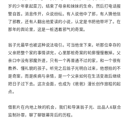
岁的少年拿起菜刀，结束了母亲和妹妹的生命，然后打电话报
警自首。消息传开，众说纷纭。有人说他中了邪，有人猜他信
了邪教，还有人翻出他爱读的小说，认定是书把他带坏了。在
那年的舆论里，这是一桩透着邪气的奇案。
翁子光最早也被这种说法吸引。可当他坐下来，听那位幸存的
父亲把整个家的事情讲完，心里那桩奇案的轮廓慢慢散掉。父
亲口中没有邪魔外道，只有一个再普通不过的家，和一个很有
教养、懂礼貌的孩子。听完之后翁子光明白过来，他想拍的不
是奇案，而是疾病与亲情，是一个父亲如何在生活变故后继续
把日子过下去。这次会面，也成为《爸爸》漫长创作旅程的起
点。
借影片在内地上映的机会，我们和导演翁子光、
出品人&联合
监制孙霏，聊了聊银幕背后的历程。