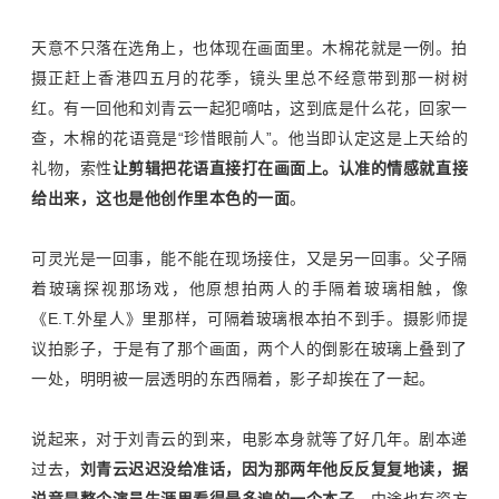
天意不只落在选角上，也体现在画面里。木棉花就是一例。拍
摄正赶上香港四五月的花季，镜头里总不经意带到那一树树
红。有一回他和刘青云一起犯嘀咕，这到底是什么花，回家一
查，木棉的花语竟是
“
珍惜眼前人
”
。他当即认定这是上天给的
礼物，索性
让剪辑把花语直接打在画面上。认准的情感就直接
给出来，这也是他创作里本色的一面
。
可灵光是一回事，能不能在现场接住，又是另一回事。父子隔
着玻璃探视那场戏，他原想拍两人的手隔着玻璃相触，像
《
E.T.
外星人》里那样，可隔着玻璃根本拍不到手。摄影师提
议拍影子，于是有了那个画面，两个人的倒影在玻璃上叠到了
一处，明明被一层透明的东西隔着，影子却挨在了一起。
说起来，对于刘青云的到来，电影本身就等了好几年。剧本递
过去，
刘青云迟迟没给准话，因为那两年他反反复复地读，据
说竟是整个演员生涯里看得最多遍的一个本子
。中途也有资方