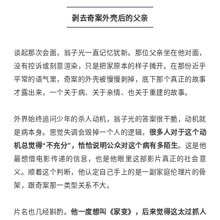
剥去奇案外壳后的父亲
谈起那次会面，翁子光一直记忆犹新。那位父亲坐在他对面，
没有控诉或刻意渲染，只是把家原本的样子摊开。在那份近乎
平常的语气里，奇案的外壳被慢慢剥掉，底下那个真正的故事
才露出来，一个关于病、关于亲情、也关于重建的故事。
外界始终追问少年的杀人动机，翁子光的答案很干脆，动机就
是病本身。思觉失调会毁掉一个人的逻辑，
很多人对于这个动
机总觉得
“
不充分
”
，恰恰说明公众对这个病有多陌生
。这是他
最想借电影传递的信息，也是他眼里这部影片真正的社会意
义。顺着这个判断，他认定自己手上的是一副家庭伦理片的骨
架，跟奇案那一类型关系不大。
片名也几经斟酌。
他一度想叫《家变》，后来觉得这太过抓人