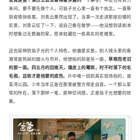
来问，要不要先换个人，可翁子光心里一直有个执念。一直等
到疫情快收尾，刘青云果然出现了。当第一次走进那座旧楼的
实景，刘青云怔了一下，说自己像在做梦
——
他没想到读剧本
时想象过无数遍的家，原来就藏在一栋真实的老楼里。
这也延伸到翁子光的个人特色，他偏爱实景。别人镜头里的香
港常是热闹的烟火与市井，他想拍的却是另一面，
草根而老旧
的那一面。四五月的回南天，墙皮上的霉斑，时不时落下的毛
毛雨，这些才是他要的底色
。片中唯一回到真实现场拍的，是
荃湾公园。少年当年正是在那里被警方带走自首。一个那么家
常的所在，落下那样一笔，那种空间感，正是翁子光想要的效
果。