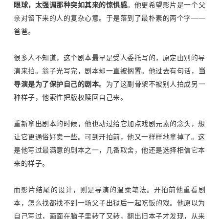
眼球，太强调那种突如其来的惊惧感
。他更希望影片是一个父
亲对留下来的人的复杂心意。于是落到了最朴素的两个字
——
爸爸。
很多人不知道，这个剧本最早是受人委托写的，原定由别的导
演来拍。翁子光写完，剧本却一直被搁置。他过去有句话，
当
导演是为了保护自己的剧本
。为了这副骨架不被别人拍成另一
种样子，他索性把版权赎回自己来。
重新拿出剧本的时候，他也动过给它加点戏剧元素的念头，想
让它更通俗好卖一些。可到开拍前，他又一样样地拿掉了。这
是他写过最满意的剧本之一，几番取舍，他还是选择相信它本
来的样子。
而影片结尾的设计，则是导演的温柔笔法。开拍前他重看剧
本，怎么找都找不到一场父子出狱后一起吃饭的戏。他原以为
自己写过，画面在脑子里转了又转，翻出旧本子才发现，从来