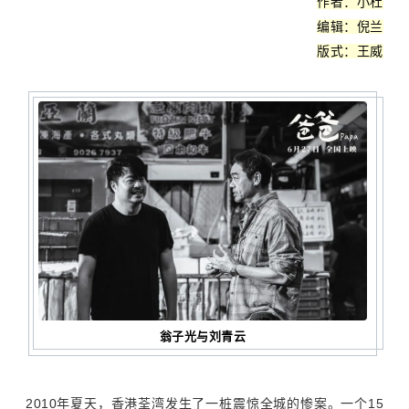
作者：小杜
编辑：倪兰
版式：王威
翁子光
与
刘青云
2010
年夏天，香港荃湾发生了一桩震惊全城的惨案。一个
15