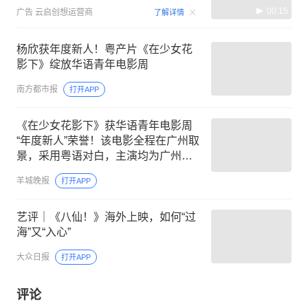
00:15
广告
云启创想运营商
了解详情
杨欣获年度新人！粤产片《在少女花
影下》绽放华语青年电影周
南方都市报
打开APP
《在少女花影下》获华语青年电影周
“年度新人”荣誉！该电影全程在广州取
景，采用粤语对白，主演均为广州本
土演员
羊城晚报
打开APP
艺评｜《八仙！》海外上映，如何“过
海”又“入心”
大众日报
打开APP
评论