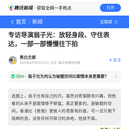
· 获取全网一手热点
打开
首页
新闻
无障碍
专访导演翁子光：放轻身段、守住表
达，一部一部慢慢往下拍
黑白文娱
关注
2026年6月30日15:23
北京
娱乐领域创作者
问AI
·
翁子光为何认为破题空间比案情本身更重要？
选题上，翁子光有自己的尺。虽然对奇案颇有兴趣，但他
看的从来不是案情够不够猛；真正要紧的，是破题的空
间。香港比《爸爸》更骇人的奇案有的是，可一旦只剩下
纯粹的恶，没有任何可探讨的余地，他就不碰。