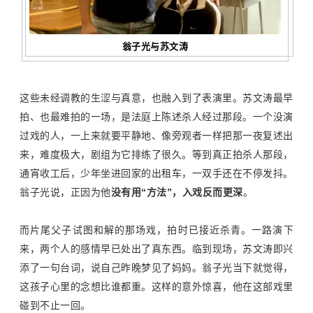
翁子光与苏文涛
这些未经调教的生涩与真意，也融入到了表演里。苏文涛最早
拍、也最难拍的一场，是法庭上陈述杀人经过那段。一个没演
过戏的人，一上来就要平静地、像旁观者一样把那一夜复述出
来，难度极大，剧组为它排练了很久。等到真正拍杀人那段，
通宵收工后，少年坐进回家的出租车，一双手还在不停发抖。
翁子光说，正因为他
没有用
“
方法
”
，入戏反而更深
。
而片尾父子试图和解的那场戏，拍时已接近杀青。一路演下
来，两个人的感情早已处出了真东西。临到现场，苏文涛即兴
添了一句台词，说自己昨晚梦见了妈妈。翁子光当下就觉得，
这孩子心里的念想比谁都重。这样的意外惊喜，他在这部戏里
碰到不止一回。