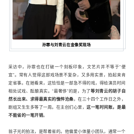
孙霏与刘青云在金像奖现场
采访中，孙霏也在打破一个刻板印象，文艺片并不等于
“
便
宜
”
。常有人觉得这部戏场景不复杂，又多用实景，拍起来肯
定省事。在她看来，这恰恰是一部急不得的戏，得给演员时间
相处试戏、酝酿真实。
“
最奢侈
”
的是，为了
等刘青云的胡子自
然长出来、求得最真实的憔悴沧桑
，在三十四个工作日之外，
剧组又生生多等了一周。在主创们心里，
这一笔时间账，是最
不能省的一笔开销
。
翁子光的拍法，是帮着省的。他偏爱小体量小团队，通常一个