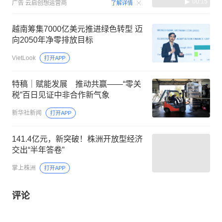
00:15
广告
云启创想运营商
了解详情
越南筹集7000亿美元推进绿色转型 迈
向2050年净零排放目标
VietLook
打开APP
特稿｜赋能发展 推动共赢——“零关
税”百日见证中非合作新气象
新华社新闻
打开APP
141.4亿元，新突破！株洲开放型经济
交出“半年答卷”
掌上株洲
打开APP
评论