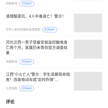
泄洪系突发山洪
封面新闻
打开APP
清理酸菜坑，4人中毒身亡！警示！
中华人民共和国应急管理部
打开APP
河北迁西一男子受雇安装监控触电身
亡两个月，家属仍未等到官方调查结
果
海报新闻
打开APP
江西“小火亡人”警示：学生凌晨殒命宿
舍！改装电动车成“定时炸弹”…
江西消防
打开APP
评论