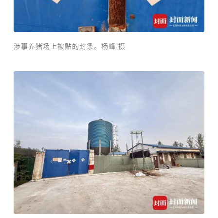
涉事养猪场上被贴的封条。杨峰 摄