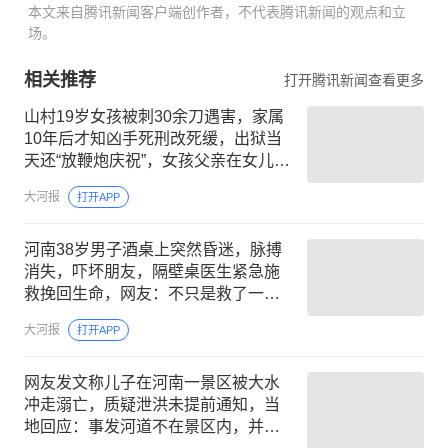
本文来自腾讯新闻客户端创作者，不代表腾讯新闻的观点和立
场。
相关推荐
打开腾讯新闻查看更多
山村19岁女孩被刺30余刀遇害，家属
10年后才知凶手死刑改死缓，出狱当
天还“放鞭炮庆祝”，女孩父亲在女儿坟
前痛哭许久，后抱憾离世
大河报
打开APP
河南38岁男子酒桌上突然昏迷，脉搏
消失，吓坏朋友，隔壁桌医生紧急施
救挽回生命，网友：不只是救了一个
人，更是救了一桌人
大河报
打开APP
网友发文称儿子在河南一景区被大水
冲走溺亡，质疑泄洪未提前通知，当
地回应：事发河道不在景区内，并非