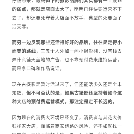
仔细想来，
最终倒下的摄影品牌们其实都有一个致命
的弱点，那就是店面太大了，
明明已经快要运营不下
去了，却还要死守着大店面不放手，典型的死要面子
活受罪。
而另一边反观那些还活得好好的品牌，往往是走得小
而美的路线，
三五个人外加一间小摄影棚，没有钱去
弄什么铺天盖地的广告，也不靠预付费来维持运营，
而是拿口碑和作品说话。
现在古摄影是暂时活过来了，但还能活多久还是个未
知数，
但不可否认的是，如果古摄影还坚持着如今这
种大店的预付费运营模式，那注定是走不长远的。
因为现在的消费大环境已经变了，消费者与其花大价
钱找家大店，面临着商家跑路的风险，还不如就找一