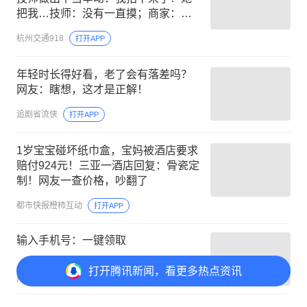
把我…技师：没有一直摸；商家：坚
决不允许，发现都开除！警方回应
杭州交通918
打开APP
年轻时长得好看，老了会有落差吗？
网友：瞎想，这才是正解！
追剧省流侠
打开APP
1岁宝宝碰坏纸巾盒，宝妈被酒店要求
赔付924元！三亚一酒店回复：骨瓷定
制！网友一查价格，吵翻了
都市快报橙柿互动
打开APP
输入手机号：一键领取
打开
腾讯新闻，看更多热点资讯
00:15
广告
易泽科技运营商
了解详情