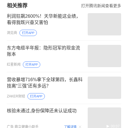
相关推荐
打开腾讯新闻查看更多
利润狂飙2600%！天华新能这业绩，
看得我既兴奋又害怕
洞见商
打开APP
东方电缆半年报：隐形冠军的现金流
账本
红星新闻
打开APP
营收暴增716%拿下全球第四，长鑫科
技离“三强”还有多远？
ZAKER财经
打开APP
核验未通过,身份保障还未认证成功
00:07
广告
鼎立健康小助手
了解详情