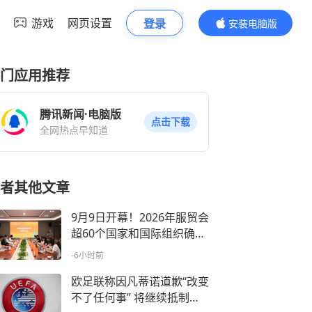
游戏
网页设置
登录
安装电脑版
内容更精彩
门应用推荐
腾讯新闻·电脑版
点击下载
全网热点早知道
者其他文章
9月9日开幕！2026年服贸会
超60个国家和国际组织确认
参展参会
-6小时前
欧足联称因凡蒂诺道歉“改变
不了任何事” 将继续抵制世