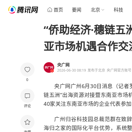
首页
要闻
北京
科技
“侨助经济·穗链五
亚市场机遇合作交
央广网
2026-06-30 08:19
发布于
北京
央广网官方账号
0
央广网广州6月30日消息（记者罗
链五洲”出海资源对接暨东南亚市场
40家关注东南亚市场的企业代表参
评论
广州归谷科技园总裁范群在致
海归之家的国际化平台优势，系统