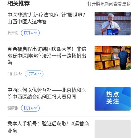
相关推荐
打开腾讯新闻查看更多
中医非遗“九针疗法”如何“针”服世界？
山西中医人这样答
爱济南
打开APP
袁希福启程出访韩国庆熙大学！非遗
袁氏中医肿瘤疗法沿一带一路扬帆出
海
荆门头条
打开APP
中西医何以优势互补——北京协和医
院中西医结合病例汇报大赛见闻
健康报
打开APP
凭本人手机号：验证后获取！#运营商
业务