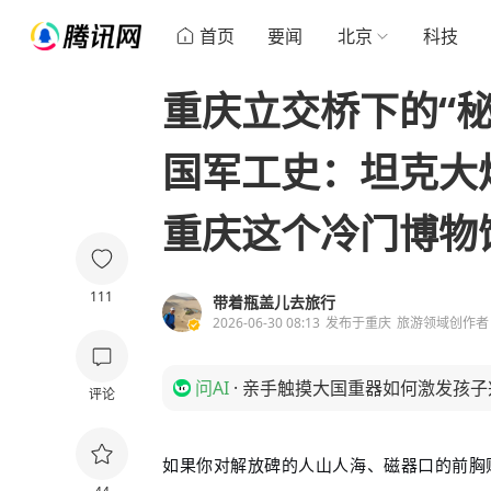
首页
要闻
北京
科技
重庆立交桥下的“秘
国军工史：坦克大
重庆这个冷门博物
111
带着瓶盖儿去旅行
2026-06-30 08:13
发布于
重庆
旅游领域创作者
问AI
·
亲手触摸大国重器如何激发孩子
评论
如果你对解放碑的人山人海、磁器口的前胸