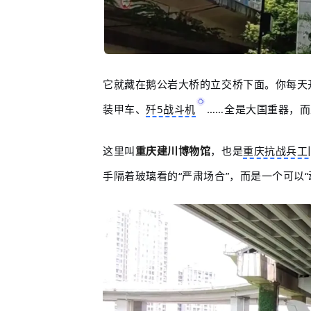
它就藏在鹅公岩大桥的立交桥下面。你每天
装甲车、
歼5战斗机
……全是大国重器，
这里叫
重庆建川博物馆
，也是
重庆抗战兵工
手隔着玻璃看的“严肃场合”，而是一个可以