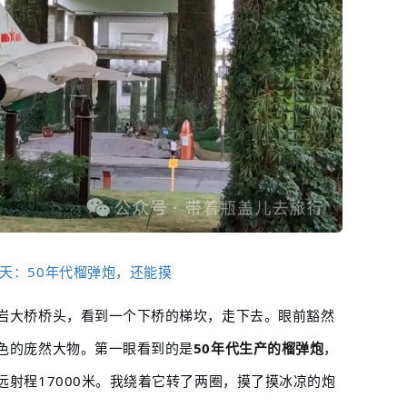
天：50年代榴弹炮，还能摸
岩大桥桥头，看到一个下桥的梯坎，走下去。眼前豁然
色的庞然大物。第一眼看到的是
50年代生产的榴弹炮
，
射程17000米。我绕着它转了两圈，摸了摸冰凉的炮