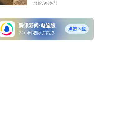
00年的土掌房，这个彝族村
1评论
59分钟前
落活成了我们梦想中的“世外
桃源”
腾讯新闻·电脑版
点击下载
24小时陪你追热点