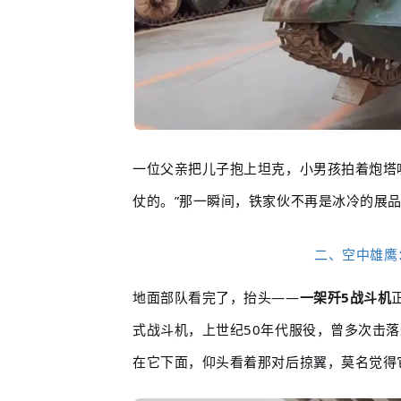
一位父亲把儿子抱上坦克，小男孩拍着炮塔喊
仗的。”那一瞬间，铁家伙不再是冰冷的展
二、空中雄鹰
地面部队看完了，抬头——
一架歼5战斗机
式战斗机，上世纪50年代服役，曾多次击
在它下面，仰头看着那对后掠翼，莫名觉得