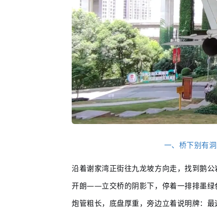
一、桥下别有洞
沿着谢家湾正街往九龙坡方向走，找到鹅公
开朗——立交桥的阴影下，停着一排排墨绿
炮管粗长，底盘厚重，旁边立着说明牌：最远