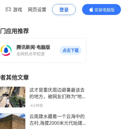
游戏
网页设置
登录
安装电脑版
内容更精彩
门应用推荐
腾讯新闻·电脑版
点击下载
全网热点早知道
者其他文章
这才是重庆周边避暑最该去
的地方，被网友们称为“地球
裂缝”的5A级景区武陵山大
-4小时前
裂谷，藏着1500米的地缝，
夏季均温22度清凉又震撼
云南建水藏着一个云海中的
古村,海拔2000米元代始建4