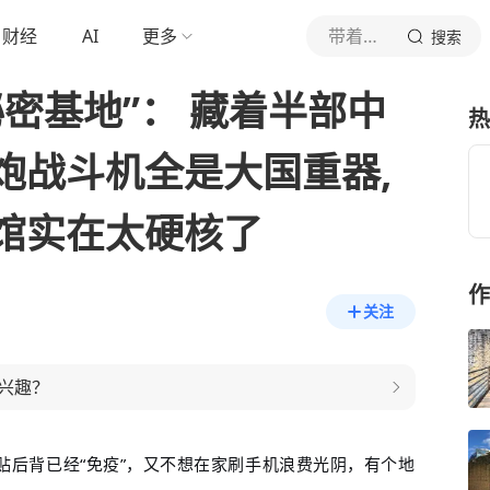
财经
AI
更多
带着瓶盖儿去旅行
搜索
密基地”： 藏着半部中
热
炮战斗机全是大国重器,
馆实在太硬核了
作
关注
兴趣？
贴后背已经“免疫”，又不想在家刷手机浪费光阴，有个地