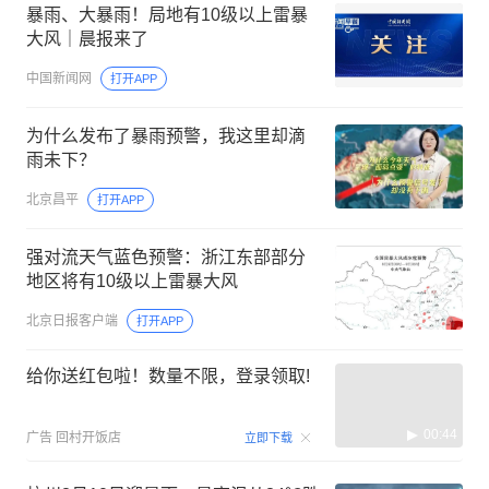
暴雨、大暴雨！局地有10级以上雷暴
大风｜晨报来了
中国新闻网
打开APP
为什么发布了暴雨预警，我这里却滴
雨未下？
北京昌平
打开APP
强对流天气蓝色预警：浙江东部部分
地区将有10级以上雷暴大风
北京日报客户端
打开APP
给你送红包啦！数量不限，登录领取!
00:44
广告
回村开饭店
立即下载