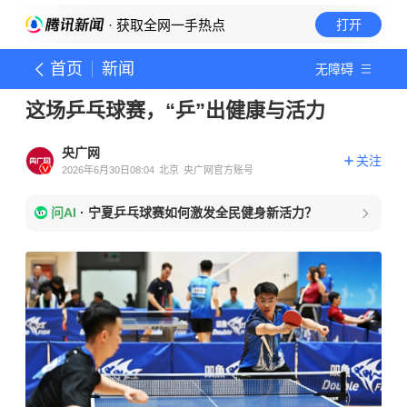
· 获取全网一手热点
打开
首页
新闻
无障碍
这场乒乓球赛，“乒”出健康与活力
央广网
关注
2026年6月30日08:04
北京
央广网官方账号
问AI
·
宁夏乒乓球赛如何激发全民健身新活力？