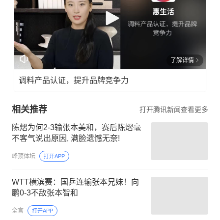
了解详情
调料产品认证，提升品牌竞争力
相关推荐
打开腾讯新闻查看更多
陈熠为何2-3输张本美和，赛后陈熠毫
不客气说出原因, 满脸遗憾无奈!
峰顶体坛
打开APP
WTT横滨赛：国乒连输张本兄妹！向
鹏0-3不敌张本智和
全言
打开APP