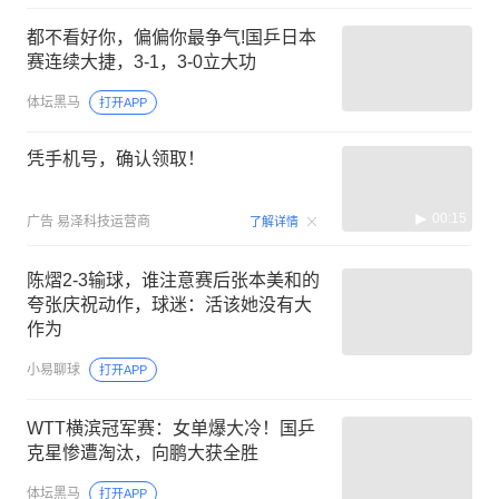
都不看好你，偏偏你最争气!国乒日本
赛连续大捷，3-1，3-0立大功
体坛黑马
打开APP
凭手机号，确认领取！
00:15
广告
易泽科技运营商
了解详情
陈熠2-3输球，谁注意赛后张本美和的
夸张庆祝动作，球迷：活该她没有大
作为
小易聊球
打开APP
WTT横滨冠军赛：女单爆大冷！国乒
克星惨遭淘汰，向鹏大获全胜
体坛黑马
打开APP