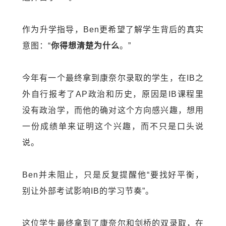
作为升学指导，
Ben
更希望了解学生背后的真实
意图：“
你得想清楚为什么
。”
今年有一个最终拿到康奈尔录取的学生，在
IB
之
外自行报考了
AP
政治和历史，原因是
IB
课程里
没有政治学，而他的确对这个方向感兴趣，想用
一份成绩单来证明这个兴趣，而不只是口头说
说。
Ben
并未阻止，只是反复提醒他“
要找好平衡，
别让外部考试影响
IB
的学习节奏”
。
这位学生最终拿到了康奈尔和剑桥的双录取，在