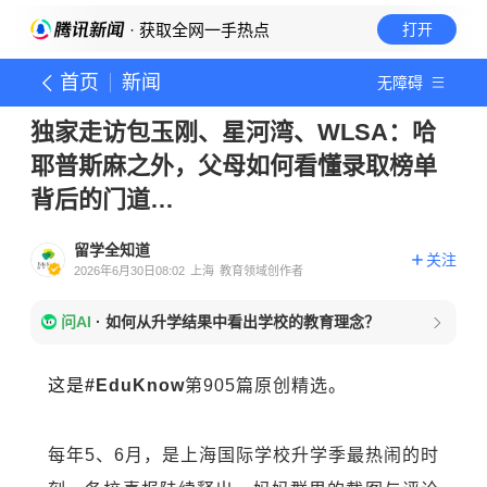
· 获取全网一手热点
打开
首页
新闻
无障碍
独家走访包玉刚、星河湾、WLSA：哈
耶普斯麻之外，父母如何看懂录取榜单
背后的门道…
留学全知道
关注
2026年6月30日08:02
上海
教育领域创作者
问AI
·
如何从升学结果中看出学校的教育理念？
这是
#EduKnow
第905篇原创精选
。
每年5、6月，是上海国际学校升学季最热闹的时