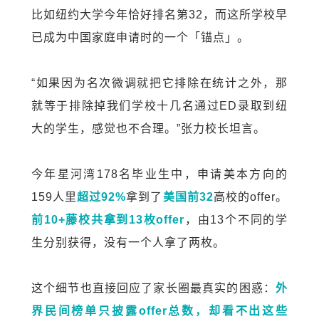
比如纽约大学今年恰好排名第32，而这所学校早
已成为中国家庭申请时的一个「锚点」。
“如果因为名次微调就把它排除在统计之外，那
就等于排除掉我们学校十几名通过ED录取到纽
大的学生，感觉也不合理。”张力校长坦言。
今年星河湾178名毕业生中，申请美本方向的
159人里
超过92%
拿到了
美国前32
高校的offer。
前10+藤校共拿到13枚offer
，由13个不同的学
生分别获得，没有一个人拿了两枚。
这个细节也直接回应了家长圈最真实的困惑：
外
界民间榜单只披露offer总数，却看不出这些