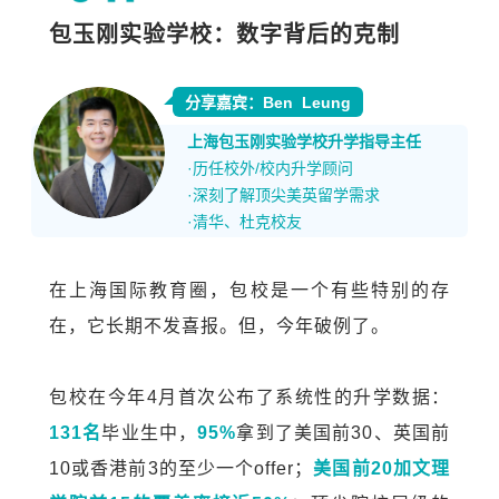
包玉刚实验
学校：
数字背后的克制
分享嘉宾：Ben
Leung
上海
包玉刚实验学校升学指导主任
·历任校外/校内升学顾问
·深刻了解顶尖美英留学需求
·清华、杜克校友
在上海国际教育圈，包校是一个有些特别的存
在，它长期不发喜报。但，今年破例了。
包校在今年
4
月首次公布了系统性的升学数据：
131
名
毕业生中，
95%
拿到了美国前
30
、英国前
10
或香港前
3
的至少一个
offer
；
美国前
20
加文理