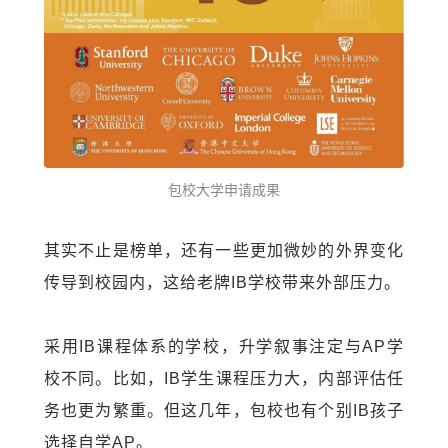
包校大学申请成果
其实不止是榜单，还有一些更加微妙的外界变化
传导到校园内，这给老牌
IB
学校带来外部压力。
采用
IB
课程体系的学校，升学叙事注定与
AP
学
校不同。比如，
IB
学生课程压力大，内部评估任
务也更为繁重。但这几年，包校也有个别
IB
孩子
选择自学
AP
。