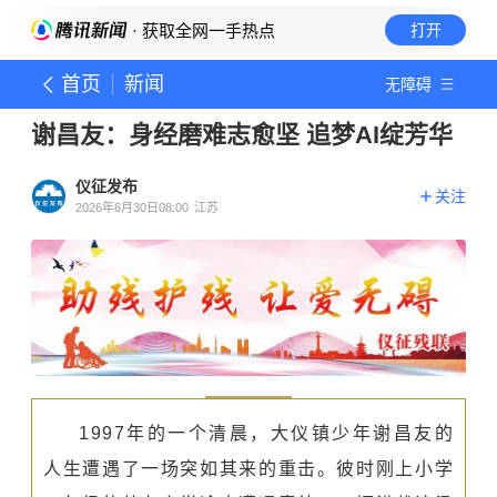
· 获取全网一手热点
打开
首页
新闻
无障碍
谢昌友：身经磨难志愈坚 追梦AI绽芳华
仪征发布
关注
2026年6月30日08:00
江苏
1997年的一个清晨，
大仪镇
少年谢昌友的
人生遭遇了一场突如其来的重击。彼时刚上小学