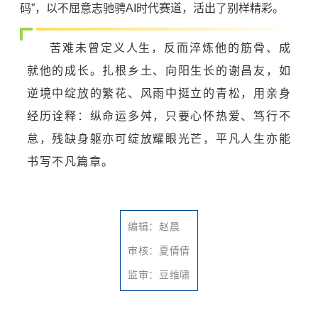
码”，以不屈意志驰骋AI时代赛道，活出了别样精彩。
苦难未曾定义人生，反而淬炼他的筋骨、成
就他的成长。扎根乡土、向阳生长的谢昌友，如
逆境中绽放的繁花、风雨中挺立的青松，用亲身
经历诠释：纵命运多舛，只要心怀热爱、笃行不
怠，残缺身躯亦可绽放耀眼光芒，平凡人生亦能
书写不凡篇章。
编辑：赵晨
审核：夏倩倩
监审：豆维啸