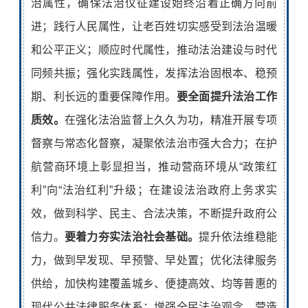
治属性，
确保法治仪征建设始终沿着正确方向前
进；
践行人民属性，
让老百姓切实感受到法治温暖
和公平正义；
顺应时代属性，
推动法治建设与时代
同频共振；
强化实践属性，
发挥法治固根本、稳预
期、利长远的重要保障作用。
要全面提升法治工作
质效。
在强化法治监督上久久为功
，精准开展专项
督察与常态化督察，凝聚依法治市强大合力；
在护
航营商环境上彰显担当，
推动营商环境从“政策红
利”向“法治红利”升级；
在建设法治政府上务求实
效，
做到科学、民主、合法决策，不断提升政府公
信力。
要着力夯实法治社会基础。
提升依法维稳能
力，
做到早发现、早预警、早处置；
优化法律服务
供给，
加快构建覆盖城乡、便捷高效、均等普惠的
现代公共法律服务体系；
增强全民法治观念，
营造