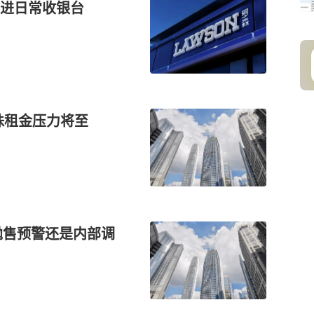
进日常收银台
珍珠租金压力将至
TC：抛售预警还是内部调