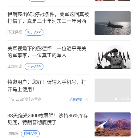
伊朗亮出6项停战条件，美军这回真被
打懵了，真是三十年河东三十年河西
环球译视
打开APP
美军视角下的彭德怀：一位近乎完美
的军事家，一位真正的军人
正观历史
打开APP
特邀用户：您好！请输入手机号，打
开马上使用！
00:15
广告
云启创想运营商
了解详情
38天烧光2400枚导弹！沙特86%库存
见底，特朗普彻底慌了
边解感
打开APP