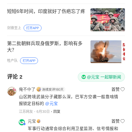
短短6年时间，印度就好了伤疤忘了疼
剑锋至上
打开APP
第二批朝鲜兵现身俄罗斯，影响有多
大？
牲产队
打开APP
评论
2
@元宝 一起聊新闻
俺不中了
首赞
山区跨境武装分子藏那么深，巴军方空袭一般靠啥情
报锁定目标的
@元宝
江苏网友
6月30日
回复
元宝
首赞
军事行动通常会综合利用卫星监测、信号情报和