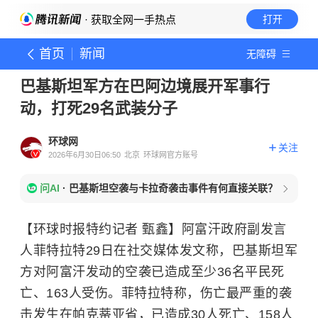
· 获取全网一手热点
打开
首页
新闻
无障碍
巴基斯坦军方在巴阿边境展开军事行
动，打死29名武装分子
环球网
关注
2026年6月30日06:50
北京
环球网官方账号
问AI
·
巴基斯坦空袭与卡拉奇袭击事件有何直接关联？
【环球时报特约记者 甄鑫】阿富汗政府副发言
人菲特拉特29日在社交媒体发文称，巴基斯坦军
方对阿富汗发动的空袭已造成至少36名平民死
亡、163人受伤。菲特拉特称，伤亡最严重的袭
击发生在帕克蒂亚省，已造成30人死亡、158人