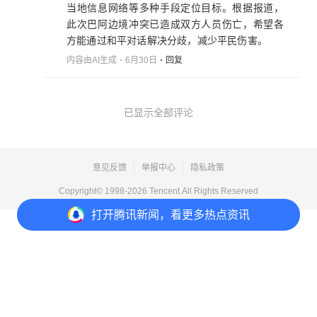
当地信息网络等多种手段定位目标。根据报道，
此次巴阿边境冲突已造成双方人员伤亡，希望各
方能通过和平对话解决分歧，减少平民伤害。
内容由AI生成
6月30日
回复
已显示全部评论
意见反馈
举报中心
隐私政策
Copyright© 1998-
2026
Tencent.All Rights Reserved
打开
腾讯新闻，看更多热点资讯
打开
APP参与讨论
2
2
1
1