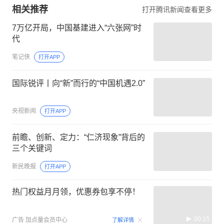
相关推荐
打开腾讯新闻查看更多
7万亿开局，中国基建进入“六张网”时
代
笔记侠
打开APP
国际锐评丨向“新”而行的“中国机遇2.0”
央视新闻
打开APP
前瞻、创新、定力：“仁济现象”背后的
三个关键词
新民晚报
打开APP
热门权益月月领，优惠券包享不停！
00:15
广告
加点量会员中心
了解详情