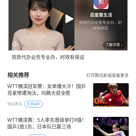
了解详情
资质代办业务专业办，时效有保证
相关推荐
打开腾讯新闻查看更多
WTT横滨冠军赛：女单爆大冷！国乒
克星惨遭淘汰，向鹏大获全胜
体坛黑马
打开APP
WTT横滨赛：5人率先晋级单打8强！
国乒1胜1负，日本队已赢三场