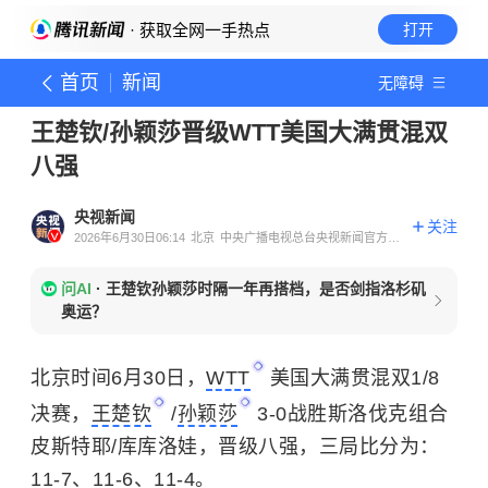
· 获取全网一手热点
打开
首页
新闻
无障碍
王楚钦/孙颖莎晋级WTT美国大满贯混双
八强
央视新闻
关注
2026年6月30日06:14
北京
中央广播电视总台央视新闻官方账
号
问AI
·
王楚钦孙颖莎时隔一年再搭档，是否剑指洛杉矶
奥运？
北京时间6月30日，
WTT
美国大满贯混双1/8
决赛，
王楚钦
/
孙颖莎
3-0战胜斯洛伐克组合
皮斯特耶/库库洛娃，晋级八强，三局比分为：
11-7、11-6、11-4。