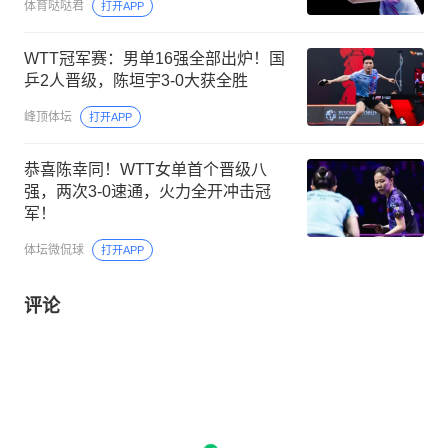
体育哒哒君
打开APP
WTT冠军赛：男单16强全部出炉！国
乒2人晋级，陈垣宇3-0大获全胜
峰顶体坛
打开APP
恭喜陈幸同！WTT女单首个晋级八
强，两次3-0速通，火力全开冲击冠
军！
体坛微侃球
打开APP
评论