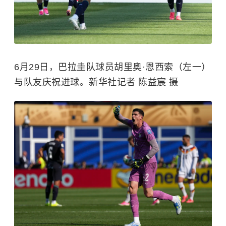
6月29日，巴拉圭队球员胡里奥·恩西索（左一）
与队友庆祝进球。新华社记者 陈益宸 摄