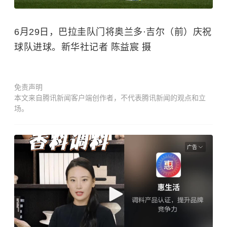
6月29日，巴拉圭队门将奥兰多·吉尔（前）庆祝
球队进球。新华社记者 陈益宸 摄
免责声明
本文来自腾讯新闻客户端创作者，不代表腾讯新闻的观点和立
场。
广告