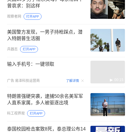
曾哀求：别这样
观察者网
打开APP
美国警方发现，一男子持枪踩点，潜
入特朗普生活圈
兵器志
打开APP
输入手机号：一键领取
00:15
广告
易泽科技运营商
了解详情
特朗普强硬突袭，逮捕50余名美军军
人直系家属，多人被驱逐出境
科工视界观
打开APP
泰国校园枪击案致8死，泰总理公布14