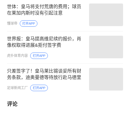
世体：皇马将支付荒唐的费用；球员
在莱加内斯时没有引起注意
懂球帝
打开APP
世界报：皇马提高维尼续约报价，肖
像权取得进展&拒付签字费
虎扑体育内容
打开APP
只差签字了！皇马莱比锡谈妥所有财
务条款，迪奥曼德等待放行赴马德里
足球新闻工厂
打开APP
评论