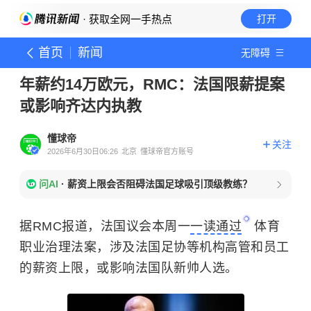
· 获取全网一手热点
打开
首页
新闻
无障碍
年薪约14万欧元，RMC：法国限薪提案
或影响齐达内执教
懂球帝
关注
2026年6月30日06:26
北京
懂球帝官方账号
问AI
·
薪资上限会否阻碍法国足球吸引顶级教练？
据RMC报道，法国议会本周一
一读通过
体育
职业治理法案，涉及法国足协等机构高管和员工
的薪资上限，或影响法国队新帅人选。