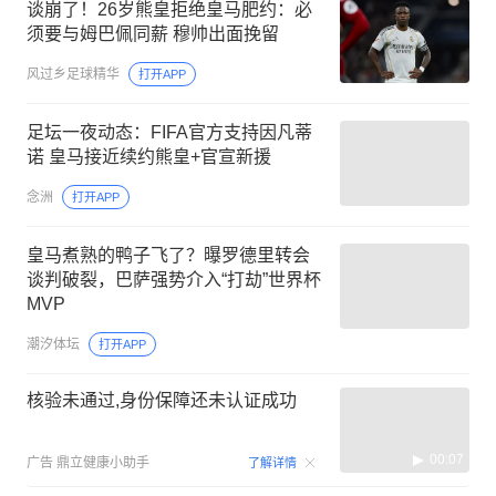
谈崩了！26岁熊皇拒绝皇马肥约：必
须要与姆巴佩同薪 穆帅出面挽留
风过乡足球精华
打开APP
足坛一夜动态：FIFA官方支持因凡蒂
诺 皇马接近续约熊皇+官宣新援
念洲
打开APP
皇马煮熟的鸭子飞了？曝罗德里转会
谈判破裂，巴萨强势介入“打劫”世界杯
MVP
潮汐体坛
打开APP
核验未通过,身份保障还未认证成功
00:07
广告
鼎立健康小助手
了解详情