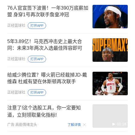
76人官宣签下波普！一年390万底薪加
盟 身穿1号再次联手詹皇冲冠
正经篮球社
打开APP
5年3.89亿！马克西冲击史上最大合
同：未来3年两次入选最佳阵容即可
正经篮球社
打开APP
给威少腾位置？曝火箭已经裁掉JD-戴
维森 杜威有望在休斯顿再次联手
正经篮球社
打开APP
注意了!这个选股工具，你一定要知
道，立刻领取量化指标!
00:18
广告
高能情绪龙头
了解详情