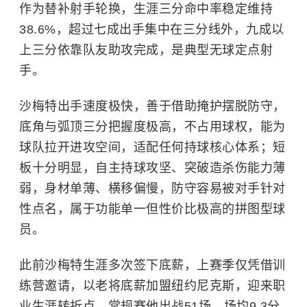
作为替补射手轮换，生涯三分命中率稳定维持
38.6%，超过七成出手集中在三分线外，九成以
上三分依靠队友助攻完成，是典型无球定点射
手。
沙梅特出手速度极快，善于借助掩护摆脱防守，
底角与弧顶三分把握度极高，不占用球权，能为
球队拉开进攻空间，适配任何持球核心体系；短
板十分明显，自主持球攻坚、突破造杀伤能力薄
弱，身材单薄、横移偏慢，防守容易被对手针对
性点名，属于功能单一但性价比极高的拼图型球
员。
此前沙梅特生涯多次签下底薪，上赛季仅凭借训
练营邀请，以老将底薪加盟纽约尼克斯，迎来职
业生涯转折点。常规赛他出战51场，场均9.3分