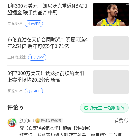
1年330万美元！朗尼沃克重返NBA加
盟掘金 联手约基奇冲冠
罗说NBA
打开APP
布伦森潜在天价合同曝光：明夏可选4
年2.54亿 后年可签5年3.71亿
正经篮球社
打开APP
3年7300万美元！狄龙提前续约太阳
上赛季场均20.2分创新高
罗说NBA
打开APP
评论
9
@元宝 一起聊新闻
颁奖bot
首赞
🏆【底薪逆袭范本奖】颁给【沙梅特】
颁奖词：从底薪边缘人到冠军射手，你用精准三分证