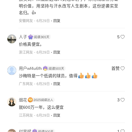
明价值，用坚持与汗水改写人生剧本，这份逆袭实至
名归。👍
安徽网友
6月29日
回复
人子
5
价格真便宜。
浙江网友
6月29日
回复
用户wf4u6fh
首赞
沙梅特是一个低调的球员，值得
广东网友
6月29日
回复
烟花
3
就600万一年，这么便宜
江苏网友
6月29日
回复
付昱斌
1