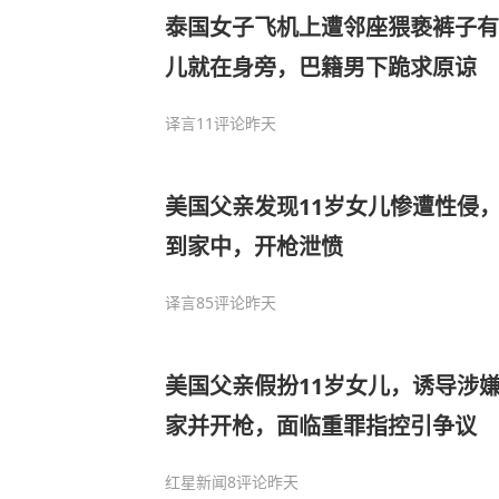
泰国女子飞机上遭邻座猥亵裤子有
儿就在身旁，巴籍男下跪求原谅
译言
11评论
昨天
美国父亲发现11岁女儿惨遭性侵
到家中，开枪泄愤
译言
85评论
昨天
美国父亲假扮11岁女儿，诱导涉
家并开枪，面临重罪指控引争议
红星新闻
8评论
昨天