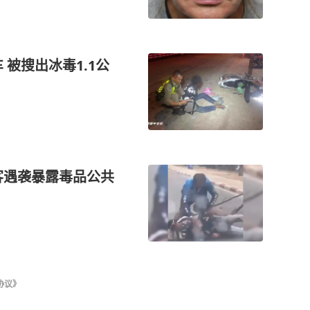
被搜出冰毒1.1公
客遇袭暴露毒品公共
协议》