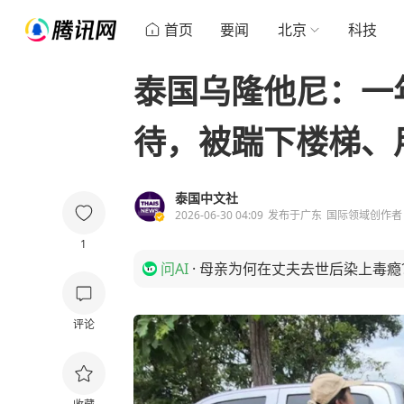
首页
要闻
北京
科技
泰国乌隆他尼：一
待，被踹下楼梯、
泰国中文社
2026-06-30 04:09
发布于
广东
国际领域创作者
1
问AI
·
母亲为何在丈夫去世后染上毒瘾
评论