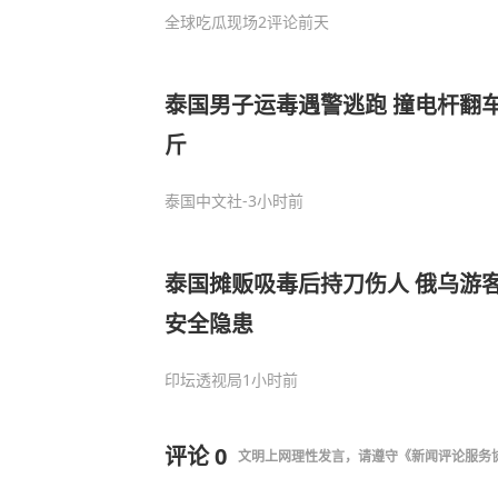
全球吃瓜现场
2评论
前天
泰国男子运毒遇警逃跑 撞电杆翻车 
斤
泰国中文社
-3小时前
泰国摊贩吸毒后持刀伤人 俄乌游
安全隐患
印坛透视局
1小时前
评论
0
文明上网理性发言，请遵守
《新闻评论服务