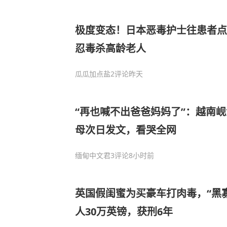
极度变态！日本恶毒护士往患者点
忍毒杀高龄老人
瓜瓜加点盐
2评论
昨天
“再也喊不出爸爸妈妈了”：越南
母次日发文，看哭全网
缅甸中文君
3评论
8小时前
英国假闺蜜为买豪车打肉毒，“黑寡
人30万英镑，获刑6年