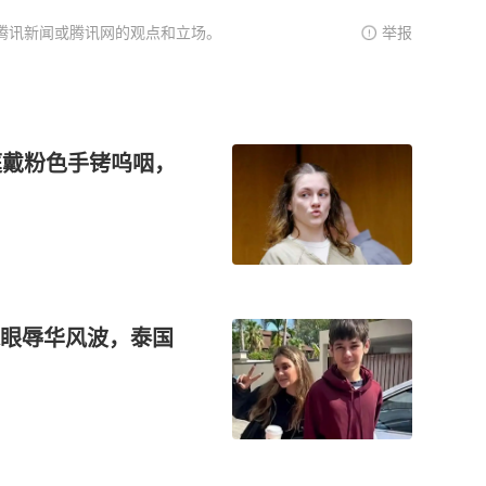
腾讯新闻或腾讯网的观点和立场。
举报
庭戴粉色手铐呜咽，
眼辱华风波，泰国