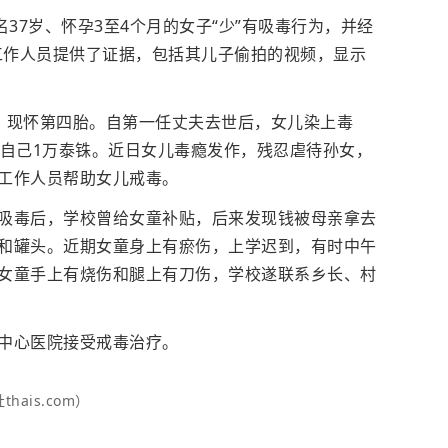
37岁、怀孕3至4个月的女子“少”有吸毒行为，并经
向工作人员提供了证据，包括其儿子偷拍的视频，显示
，现怀第四胎。自第一任丈夫去世后，女儿染上毒
给自己1万泰铢。近日女儿毒瘾发作，残忍虐待孙女，
工作人员帮助女儿戒毒。
吸毒后，学校曾给女童补贴，后来发现钱被母亲拿去
和罐头。近期女童身上有瘀伤，上学迟到，有时中午
女童手上有烧伤和腿上有刀伤，学校遂联系乡长、村
中心医院接受戒毒治疗。
ais.com）