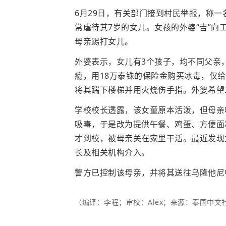
6月29日，有关部门接到村民举报，称一名
常虐待其7岁的女儿。女孩的外婆“吉”
母亲踢打女儿。
外婆表示，女儿有3个孩子，均不同父亲
瘾，用18万泰铢的保险金购买冰毒，仅
将其踹下楼梯并用火烧伤手指。外婆希望
学校校长透露，该女童原本活泼，但母亲
吸毒，于是改为提供午餐、鸡蛋、方便面
才到校，被母亲关在家里干活。最近发现
长及相关机构介入。
警方已控制该母亲，并将其送往乌隆他尼
（编译：李程；审校：Alex；来源：泰国中文社th