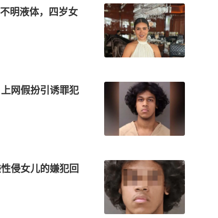
不明液体，四岁女
，上网假扮引诱罪犯
嫌性侵女儿的嫌犯回