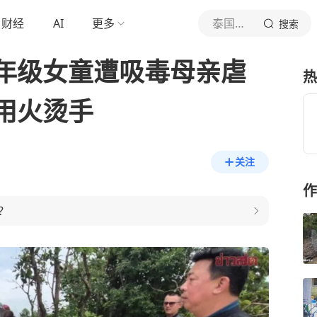
财经
AI
更多
泰国中文社
搜索
年级女童遭吸毒母亲虐
热
用火烫手
关注
作
？