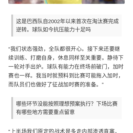
这是巴西队自2002年以来首次在淘汰赛完成
逆转。球队如今抗压能力十足吗
“我们状态强劲，全队都很开心。接下来还要继
续训练、打磨自身，休息同样至关重要。静待下
一轮对手出炉。球队有能力在终场前破门，加时
赛也一样。我当时就预料到比赛可能拖入加时，
而队员们也做好了征战加时赛的准备。”
哪些环节没能按照理想预案执行？下场比赛
有哪些地方需要重点留意
“上半场我们原定的战术是多走内部渗透直塞，