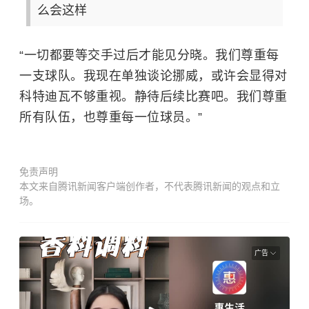
么会这样
“一切都要等交手过后才能见分晓。我们尊重每
一支球队。我现在单独谈论挪威，或许会显得对
科特迪瓦不够重视。静待后续比赛吧。我们尊重
所有队伍，也尊重每一位球员。”
免责声明
本文来自腾讯新闻客户端创作者，不代表腾讯新闻的观点和立
场。
广告