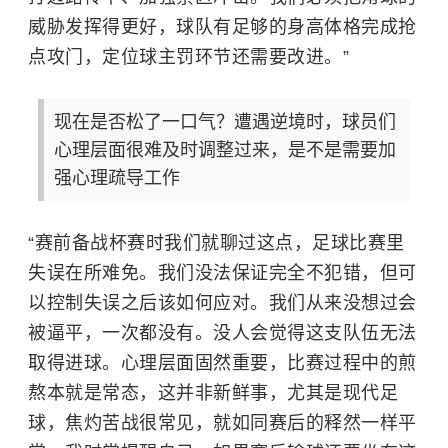
威胁发挥得更好，球队有足够的身高体格完成抢
点攻门，定位球主罚环节还需要改进。”
现在是否松了一口气？遭遇逆境时，球员们
心理层面很难及时调整过来，是不是需要加
强心理疏导工作
“赛前备战杯赛时我们就聊过这点，足球比赛里
失误在所难免。我们没法保证完全不犯错，但可
以控制失误之后该如何应对。我们从来没想过会
被逼平，一次都没有。没人会觉得这支队伍无法
取得进球。心理层面固然重要，比赛过程中的煎
熬本就是常态，这并非新鲜事，尤其是现代足
球，焦灼苦战很常见，就如同赛后的释然一样平