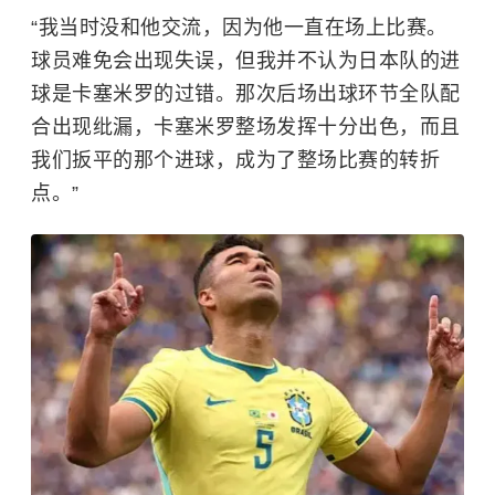
“我当时没和他交流，因为他一直在场上比赛。
球员难免会出现失误，但我并不认为日本队的进
球是卡塞米罗的过错。那次后场出球环节全队配
合出现纰漏，卡塞米罗整场发挥十分出色，而且
我们扳平的那个进球，成为了整场比赛的转折
点。”