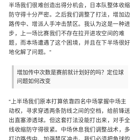
半场我们很难创造出得分机会，日本队整体收缩
防守得十分严密。之后我们调整了打法，增加边
路传中、增派人手冲击禁区。我认为这是一种进
步，上一场比赛我们不存在拉开进攻空间的难
题，而本场遭遇了这个困境，并且在下半场很好
地化解了问题。”
增加传中次数是赛前就计划好的吗？定位球
问题如何改变
“上半场我们原本打算依靠四名中场掌握中场主
动权，寻求穿透两条防线之间的空档，给前锋送
出直塞渗透球。但这套打法没能打出来，对手全
线收缩防守得很紧。中场休息我们调整战术，多
打边路传中、加强禁区冲击。我们必须把角球的