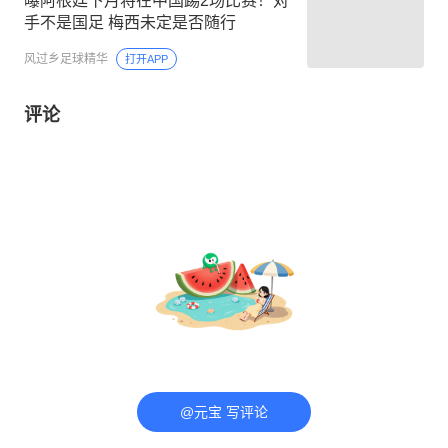
曝阿根廷下月将在中国踢2场比赛！对
手不是国足 梅西未定是否随行
风过乡足球精华
打开APP
评论
@元宝 写评论