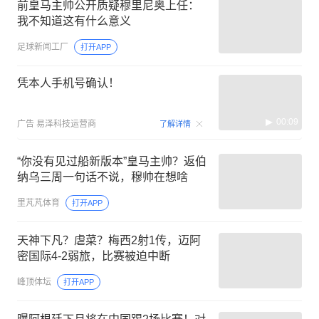
前皇马主帅公开质疑穆里尼奥上任：
我不知道这有什么意义
足球新闻工厂
打开APP
凭本人手机号确认！
00:09
广告
易泽科技运营商
了解详情
“你没有见过船新版本”皇马主帅？返伯
纳乌三周一句话不说，穆帅在想啥
里芃芃体育
打开APP
天神下凡？虐菜？梅西2射1传，迈阿
密国际4-2弱旅，比赛被迫中断
峰顶体坛
打开APP