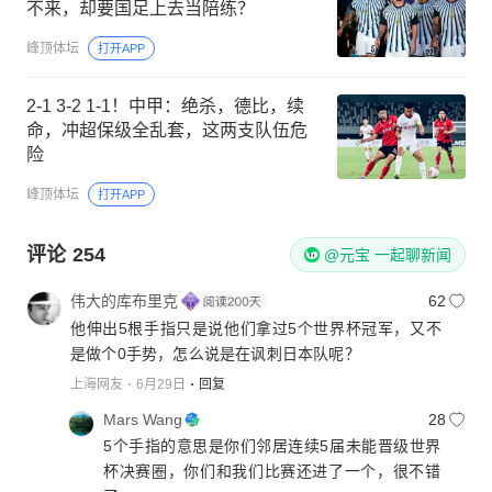
不来，却要国足上去当陪练？
峰顶体坛
打开APP
2‑1 3‑2 1‑1！中甲：绝杀，德比，续
命，冲超保级全乱套，这两支队伍危
险
峰顶体坛
打开APP
评论
254
@元宝 一起聊新闻
伟大的库布里克
62
他伸出5根手指只是说他们拿过5个世界杯冠军，又不
是做个0手势，怎么说是在讽刺日本队呢？
上海网友
6月29日
回复
Mars Wang
28
5个手指的意思是你们邻居连续5届未能晋级世界
杯决赛圈，你们和我们比赛还进了一个，很不错