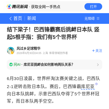
· 获取全网一手热点
打开
首页
新闻
无障碍
结下梁子！巴西锋霸赛后挑衅日本队 竖
起5根手指：我们有5个世界杯
风过乡足球精华
关注
2026年6月30日04:05
上海
体育领域创作者
问AI
·
库尼亚挑衅会如何影响两队关系？
6月30日凌晨，世界杯淘汰赛关键之战，巴西队
2-1逆转击败日本队。赛后，巴西锋霸
库尼亚
向日本队挑衅，示意巴西队夺得了5个世界杯冠
军，而日本队两手空空。