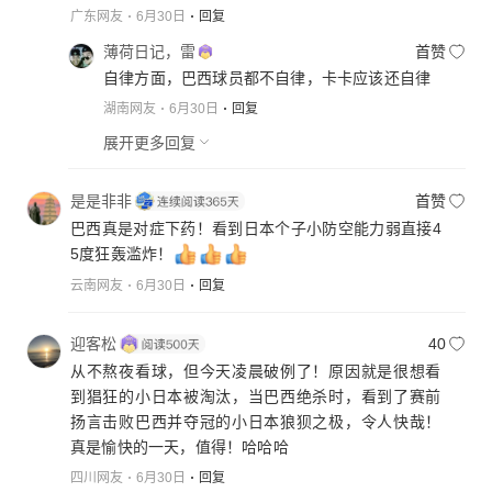
广东网友
6月30日
回复
薄荷日记，雷
首赞
自律方面，巴西球员都不自律，卡卡应该还自律
湖南网友
6月30日
回复
展开更多回复
是是非非
首赞
巴西真是对症下药！看到日本个子小防空能力弱直接4
5度狂轰滥炸！
云南网友
6月30日
回复
迎客松
40
从不熬夜看球，但今天凌晨破例了！原因就是很想看
到猖狂的小日本被淘汰，当巴西绝杀时，看到了赛前
扬言击败巴西并夺冠的小日本狼狈之极，令人快哉！
真是愉快的一天，值得！哈哈哈
四川网友
6月30日
回复