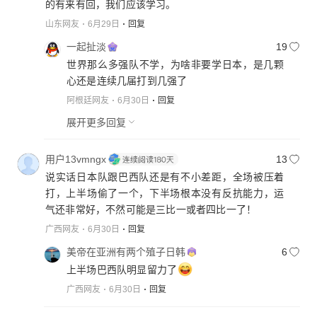
的有来有回，我们应该学习。
山东网友
6月29日
回复
一起扯淡
19
世界那么多强队不学，为啥非要学日本，是几颗
心还是连续几届打到几强了
阿根廷网友
6月30日
回复
展开更多回复
用户13vmngx
13
说实话日本队跟巴西队还是有不小差距，全场被压着
打，上半场偷了一个，下半场根本没有反抗能力，运
气还非常好，不然可能是三比一或者四比一了！
广西网友
6月30日
回复
美帝在亚洲有两个殖子日韩
6
上半场巴西队明显留力了
广西网友
6月30日
回复