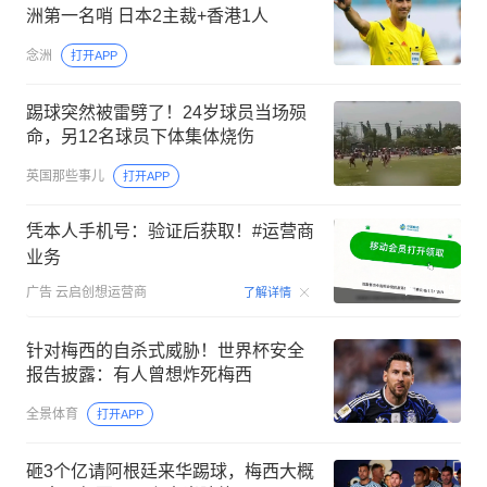
洲第一名哨 日本2主裁+香港1人
念洲
打开APP
踢球突然被雷劈了！24岁球员当场殒
命，另12名球员下体集体烧伤
英国那些事儿
打开APP
凭本人手机号：验证后获取！#运营商
业务
00:15
广告
云启创想运营商
了解详情
针对梅西的自杀式威胁！世界杯安全
报告披露：有人曾想炸死梅西
全景体育
打开APP
砸3个亿请阿根廷来华踢球，梅西大概