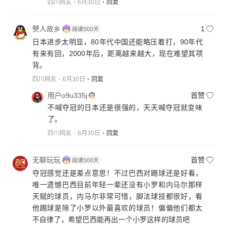
四川网友
6月30日
回复
僰人故乡
1
日本进步太明显，80年代中国还能略压着打，90年代
有来有回，2000年后，距离越来越大，现在难望其项
背。
四川网友
6月30日
回复
用户o9u335j
首赞
不喊夺冠的日本还是很强的，天天喊夺冠就变味
了。
四川网友
6月30日
回复
无聊玩玩
首赞
夺冠感觉还是差点意思！不过巴西对踢球还是好看，
唯一遗憾巴西目前年轻一辈还没有小罗和内马尔那样
天赋的球员，内马尔非常可惜，脚法球技都很好，看
他踢球是除了小罗以外最喜欢的球员！偏偏他们都太
不自律了，希望巴西能再出一个小罗这样的球员吧