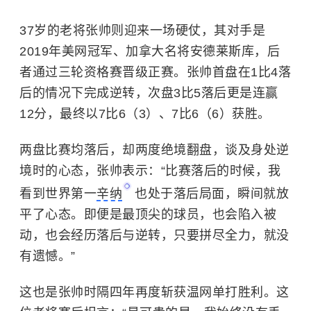
37岁的老将张帅则迎来一场硬仗，其对手是
2019年美网冠军、加拿大名将安德莱斯库，后
者通过三轮资格赛晋级正赛。张帅首盘在1比4落
后的情况下完成逆转，次盘3比5落后更是连赢
12分，最终以7比6（3）、7比6（6）获胜。
两盘比赛均落后，却两度绝境翻盘，谈及身处逆
境时的心态，张帅表示：“比赛落后的时候，我
看到世界第一
辛纳
也处于落后局面，瞬间就放
平了心态。即便是最顶尖的球员，也会陷入被
动，也会经历落后与逆转，只要拼尽全力，就没
有遗憾。”
这也是张帅时隔四年再度斩获温网单打胜利。这