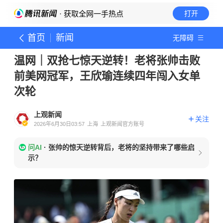
· 获取全网一手热点
打开
首页
新闻
无障碍
温网｜双抢七惊天逆转！老将张帅击败
前美网冠军，王欣瑜连续四年闯入女单
次轮
上观新闻
关注
2026年6月30日03:57
上海
上观新闻官方账号
问AI
·
张帅的惊天逆转背后，老将的坚持带来了哪些启
示？