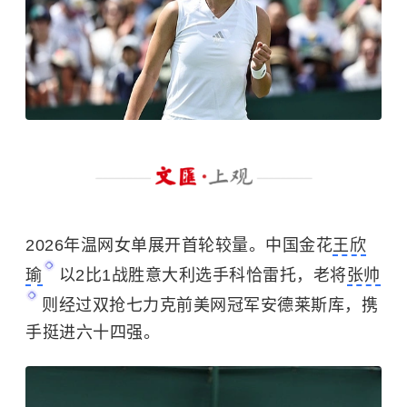
2026年温网女单展开首轮较量。中国金花
王欣
瑜
以2比1战胜意大利选手科恰雷托，老将
张帅
则经过双抢七力克前美网冠军安德莱斯库，携
手挺进六十四强。