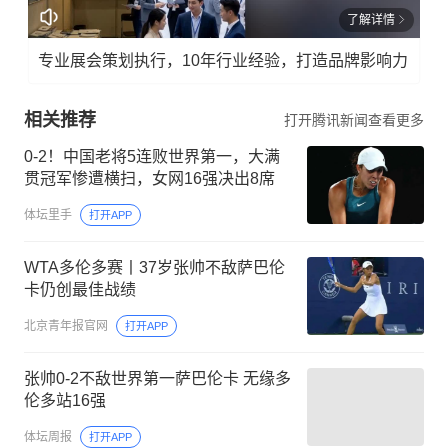
了解详情
专业展会策划执行，10年行业经验，打造品牌影响力
相关推荐
打开腾讯新闻查看更多
0-2！中国老将5连败世界第一，大满
贯冠军惨遭横扫，女网16强决出8席
体坛里手
打开APP
WTA多伦多赛丨37岁张帅不敌萨巴伦
卡仍创最佳战绩
北京青年报官网
打开APP
张帅0-2不敌世界第一萨巴伦卡 无缘多
伦多站16强
体坛周报
打开APP