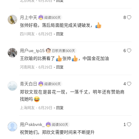
北京网友
6月30日
回复
月上中天
8
张帅好稳，落后局面能完成关键破发，
四川网友
6月29日
回复
用户ue_tp15
6
王欣瑜的比赛看了
张帅
，中国金花加油
河南网友
6月29日
回复
青天白日
4
郑钦文现在是昙花一现，一落千丈，明年还有赞助商
找她吗
上海网友
6月29日
回复
用户skbvnk_
1
祝贺她们。郑欣文需要时间来不断提升