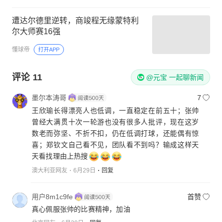
遭达尔德里逆转，商竣程无缘蒙特利
尔大师赛16强
懂球帝
打开APP
评论
11
@元宝 一起聊新闻
墨尔本涛哥
7
王欣瑜长得漂亮人也低调，一直稳定在前五十；张帅
曾经大满贯十次一轮游也没有很多人批评，现在这岁
数老而弥坚、不折不扣，仍在低调打球，还能偶有惊
喜；郑钦文自己看不见，团队看不到吗？输成这样天
天看找理由上热搜
澳大利亚网友
6月29日
回复
用户8m1c9fe
首赞
真心佩服张帅的比赛精神，加油