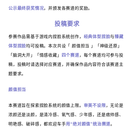
公示最终获奖情况
，并颁发各赛道的奖励。
投稿要求
参赛作品需基于游戏内捏脸系统创作，
经典体型捏脸
与
臻藏
体型捏脸
均可投稿。本次共设「 颜值担当 」「神级还原」
「脑洞大开」「情感收藏」
四个赛道
，每个赛道均可参与投
稿，投稿时请选择对应赛道，并确保作品内容符合该赛道主
题要求。
颜值担当
本赛道旨在探索捏脸系统的颜值上限。
审美不设限
，无论是
浓颜还是淡颜，是清冷感、氧气感、少年感，还是痞帅感、
明艳感、破碎感，都欢迎车手
用“绝对颜值”统治赛道
。