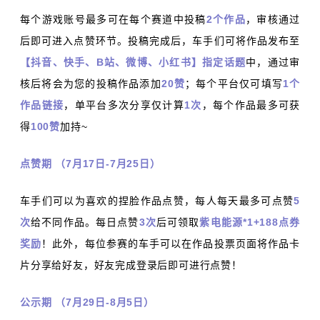
每个游戏账号最多可在每个赛道中投稿
2个作品
，审核通过
后即可进入点赞环节。投稿完成后，车手们可将作品发布至
【抖音、快手、B站、微博、小红书】指定话题
中，通过审
核后将会为您的投稿作品添加
20赞
；每个平台仅可填写
1个
作品链接
，单平台多次分享仅计算
1次
，每个作品最多可获
得
100赞
加持~
点赞期 （7月17日-7月25日）
车手们可以为喜欢的捏脸作品点赞，每人每天最多可点赞
5
次
给不同作品。每日点赞
3次
后可领取
紫电能源*1+188点券
奖励
！此外，每位参赛的车手可以在作品投票页面将作品卡
片分享给好友，好友完成登录后即可进行点赞！
公示期 （7月29日-8月5日）