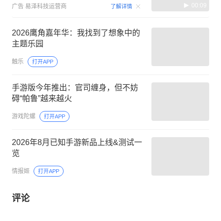
00:09
广告
易泽科技运营商
了解详情
2026鹰角嘉年华：我找到了想象中的
主题乐园
触乐
打开APP
手游版今年推出：官司缠身，但不妨
碍“帕鲁”越来越火
游戏陀螺
打开APP
2026年8月已知手游新品上线&测试一
览
情报姬
打开APP
评论