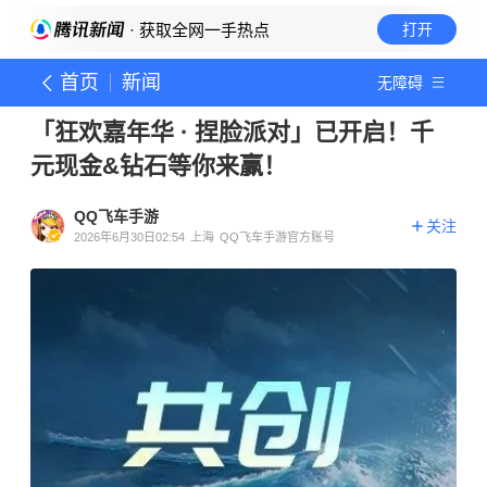
· 获取全网一手热点
打开
首页
新闻
无障碍
「狂欢嘉年华 · 捏脸派对」已开启！千
元现金&钻石等你来赢！
QQ飞车手游
关注
2026年6月30日02:54
上海
QQ飞车手游官方账号