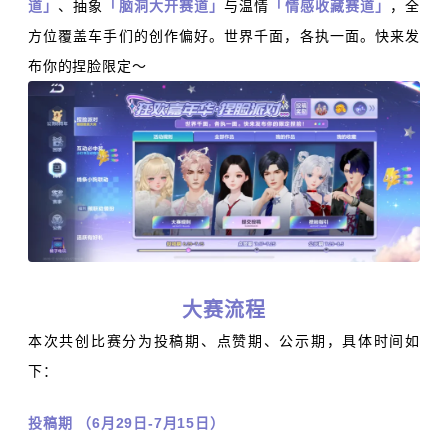
道」
、抽象
「脑洞大开赛道」
与温情
「情感收藏赛道」
，全
方位覆盖车手们的创作偏好。世界千面，各执一面。快来发
布你的捏脸限定～
大赛流程
本次共创比赛分为投稿期、点赞期、公示期，具体时间如
下：
投稿期 （6月29日-7月15日）