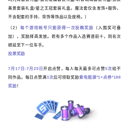
美景套装礼盒/星之王冠套装礼盒。魔法套仅含发饰+服饰，
不含配套的手持、背饰等饰品以及座椅。）
（2）
每个游戏帐号只能获得一次投稿奖励
（入围奖可叠
加），奖励择高发放。若有多个作品入选赛道前十，则名次
顺延至下一位车手。
投票奖励
7月17日-7月25日
开启点赞，每人每天最多可点赞
5次
给不
同作品。每日点赞满
3次
后可领取奖励
紫电能源*1+点券*188
奖励
！