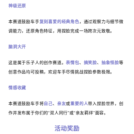
神级还原
本赛道鼓励车手
复刻喜爱的经典角色
，通过观察力与细节微
调能力，还原角色特征，用捏脸完成一场跨次元致敬。
脑洞大开
这是属于乐子人的创作赛道。
表情包
、
搞笑脸
、
抽象怪脸
等
创意作品均可投稿，欢迎车手尽情挑战捏脸参数极限。
情感收藏
本赛道鼓励车手将
自己
、
亲友
或
重要的人
带入捏脸世界，创
作并发布属于你们的“双人同行”或“亲友羁绊”面容。
活动奖励