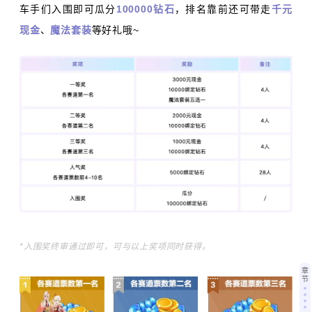
车手们入围即可瓜分
100000钻石
，排名靠前还可带走
千元
现金
、
魔法套装
等好礼哦~
*入围奖终审通过即可，可与以上奖项同时获得。
章
节