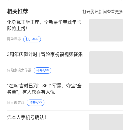
相关推荐
打开腾讯新闻查看更多
化身瓦王坐王座，全新豪华典藏年卡
即将上线！
魔兽世界
打开APP
3周年庆倒计时 | 冒险家祝福视频征集
冒险岛枫之传说
打开APP
“吃鸡”吉时已到：36个军需、夺宝“全
名单”，有人欢喜有人忧！
日日聊游戏
打开APP
凭本人手机号确认！