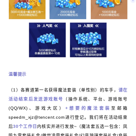
温馨提示
（1）各赛道第一名获得魔法套装（单性别）的车手，
请在
活动结束后发送游戏账号
（操作系统、平台、游戏账号
(QQ/WX)、游戏大区）
+想要的魔法套装
至邮箱
speedm_xjz@tencent.com进行登记。我们将在活动结束
后
30个工作日
内核实并进行发放~（魔法套五选一包含：凤
鸣九霄套装礼盒/傲世凌霜套装礼盒/幻音琉璃套装礼盒/良辰