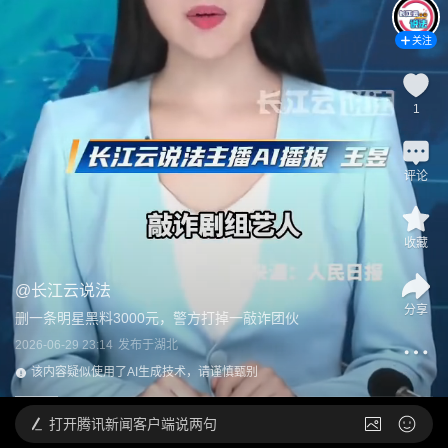
关注
1
评论
收藏
@
长江云说法
分享
删一条明星黑料3000元，警方打掉一敲诈团伙
2026-06-29 23:14
发布于
湖北
该内容疑似使用了AI生成技术，请谨慎甄别
打开
腾讯新闻客户端说两句