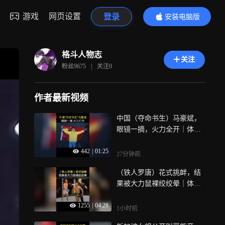
游戏
网页设置
登录
安装电脑版
内容更精彩
格斗人物志
关注
粉丝
9675
|
关注
0
作者最新视频
中国（夺命书生）马豪斌，
眼镜一摘，火力全开｜体坛
记忆
442
|
01:25
27分钟前
（铁人罗唐）花式挑衅，结
果被大力鼠裸绞绞晕｜体坛
记忆
1255
|
04:28
1小时前