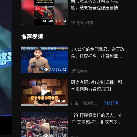
新加坡女将公开叫嚣熊竞
楠，结果被全程碾压暴揍打
到毁容｜体坛记忆
2481
|
05:34
2评论
3小时前
推荐视频
170公分的格鬥暴君，逆天改
命、打穿神明，托普利亚有
多狂？｜体坛记忆
773
|
12:42
2评论
08-02
研途考研1对1定制课程，科
学规划助力名校录取！
00:58
了解详情
广告
研途考研VIP
当年打爆佩雷拉的男人，外
号“美丽死神”，到底有多恐
怖？｜体坛记忆
561
|
18:00