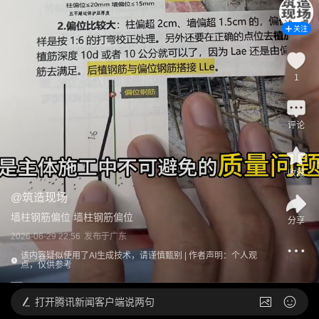
关注
1
评论
收藏
@
筑造现场
墙柱钢筋偏位 墙柱钢筋偏位
分享
2026-06-29 22:56
发布于
广东
该内容疑似使用了AI生成技术，请谨慎甄别 | 作者声明：个人观
点，仅供参考
打开
腾讯新闻客户端说两句