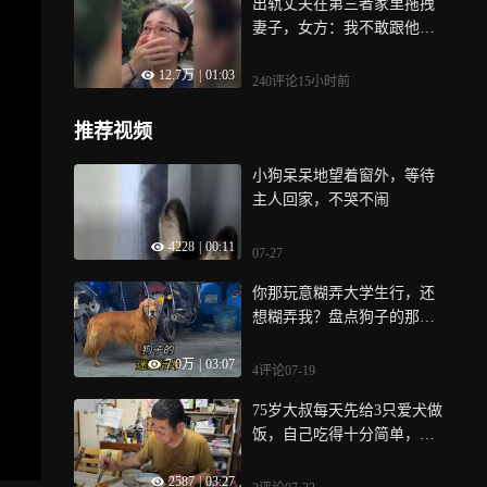
出轨丈夫在第三者家里拖拽
妻子，女方：我不敢跟他单
独见面
12.7万
|
01:03
240评论
15小时前
推荐视频
小狗呆呆地望着窗外，等待
主人回家，不哭不闹
4228
|
00:11
07-27
你那玩意糊弄大学生行，还
想糊弄我？盘点狗子的那些
迷惑行为
7.0万
|
03:07
4评论
07-19
75岁大叔每天先给3只爱犬做
饭，自己吃得十分简单，数
十年如一日｜纪录片
2587
|
03:27