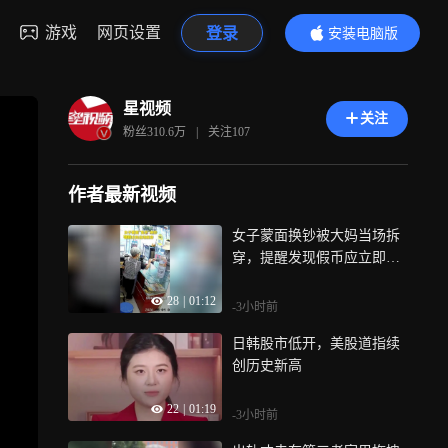
游戏
网页设置
登录
安装电脑版
内容更精彩
星视频
关注
粉丝
310.6万
|
关注
107
作者最新视频
女子蒙面换钞被大妈当场拆
穿，提醒发现假币应立即报
警
28
|
01:12
-3小时前
日韩股市低开，美股道指续
创历史新高
22
|
01:19
-3小时前