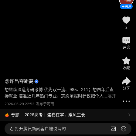
关注
2
评论
收藏
@
许昌零距离
分享
想继续深造考研考博 优先双一流、985、211；想四年后直
接就业 瞄准近几年热门专业，志愿填报时建议把个人...
展开
2026-06-29 22:52
发布于
河南
2026高考丨盛卷在掌，乘风生长
专题
打开
腾讯新闻客户端说两句